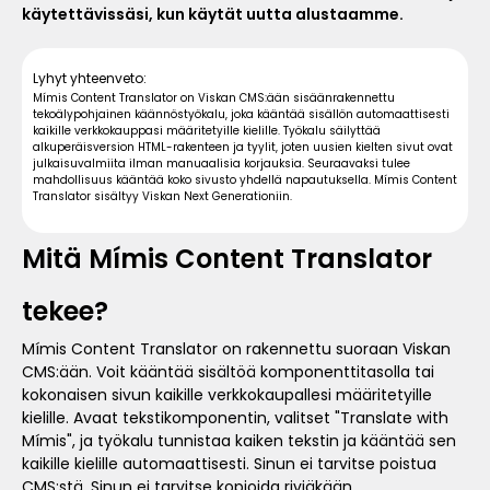
käytettävissäsi, kun käytät uutta alustaamme.
Lyhyt yhteenveto:
Mímis Content Translator on Viskan CMS:ään sisäänrakennettu
tekoälypohjainen käännöstyökalu, joka kääntää sisällön automaattisesti
kaikille verkkokauppasi määritetyille kielille. Työkalu säilyttää
alkuperäisversion HTML-rakenteen ja tyylit, joten uusien kielten sivut ovat
julkaisuvalmiita ilman manuaalisia korjauksia. Seuraavaksi tulee
mahdollisuus kääntää koko sivusto yhdellä napautuksella. Mímis Content
Translator sisältyy Viskan Next Generationiin.
Mitä Mímis Content Translator
tekee?
Mímis Content Translator on rakennettu suoraan Viskan
CMS:ään. Voit kääntää sisältöä komponenttitasolla tai
kokonaisen sivun kaikille verkkokaupallesi määritetyille
kielille. Avaat tekstikomponentin, valitset "Translate with
Mímis", ja työkalu tunnistaa kaiken tekstin ja kääntää sen
kaikille kielille automaattisesti. Sinun ei tarvitse poistua
CMS:stä. Sinun ei tarvitse kopioida riviäkään.