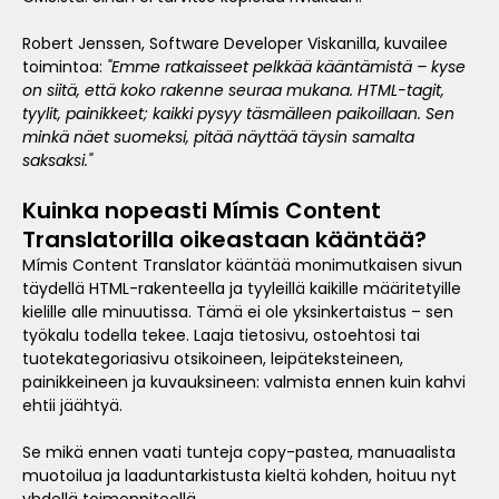
Robert Jenssen, Software Developer Viskanilla, kuvailee
toimintoa:
"Emme ratkaisseet pelkkää kääntämistä – kyse
on siitä, että koko rakenne seuraa mukana. HTML-tagit,
tyylit, painikkeet; kaikki pysyy täsmälleen paikoillaan. Sen
minkä näet suomeksi, pitää näyttää täysin samalta
saksaksi."
Kuinka nopeasti Mímis Content
Translatorilla oikeastaan kääntää?
Mímis Content Translator kääntää monimutkaisen sivun
täydellä HTML-rakenteella ja tyyleillä kaikille määritetyille
kielille alle minuutissa. Tämä ei ole yksinkertaistus – sen
työkalu todella tekee. Laaja tietosivu, ostoehtosi tai
tuotekategoriasivu otsikoineen, leipäteksteineen,
painikkeineen ja kuvauksineen: valmista ennen kuin kahvi
ehtii jäähtyä.
Se mikä ennen vaati tunteja copy-pastea, manuaalista
muotoilua ja laaduntarkistusta kieltä kohden, hoituu nyt