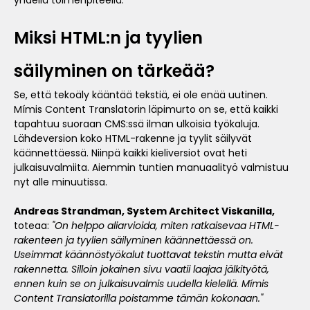
yhdellä toimenpiteellä.
Miksi HTML:n ja tyylien
säilyminen on tärkeää?
Se, että tekoäly kääntää tekstiä, ei ole enää uutinen.
Mímis Content Translatorin läpimurto on se, että kaikki
tapahtuu suoraan CMS:ssä ilman ulkoisia työkaluja.
Lähdeversion koko HTML-rakenne ja tyylit säilyvät
käännettäessä. Niinpä kaikki kieliversiot ovat heti
julkaisuvalmiita. Aiemmin tuntien manuaalityö valmistuu
nyt alle minuutissa.
Andreas Strandman, System Architect Viskanilla,
toteaa:
"On helppo aliarvioida, miten ratkaisevaa HTML-
rakenteen ja tyylien säilyminen käännettäessä on.
Useimmat käännöstyökalut tuottavat tekstin mutta eivät
rakennetta. Silloin jokainen sivu vaatii laajaa jälkityötä,
ennen kuin se on julkaisuvalmis uudella kielellä. Mímis
Content Translatorilla poistamme tämän kokonaan."