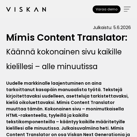
Varaa demo
Julkaistu: 5.6.2026
Mímis Content Translator:
Käännä kokonainen sivu kaikille
kielillesi – alle minuutissa
Uudelle markkinalle laajentuminen on aina
tarkoittanut kasapäin manuaalista työtä. Tekstejä
kirjoitettavaksi uudelleen, asetteluja tarkistettavaksi,
kieliä oikoluettavaksi. Mímis Content Translator
muuttaa tämän. Kokonainen sivu – monimutkaisella
HTML-rakenteella, tyyleillä ja kaikilla
tekstikomponenteilla – kääntyy kaikille määritetyille
kielillesi alle minuutissa. Julkaisuvalmiina heti. Mímis
Content Translator on osa Viskan Next Generationia ja