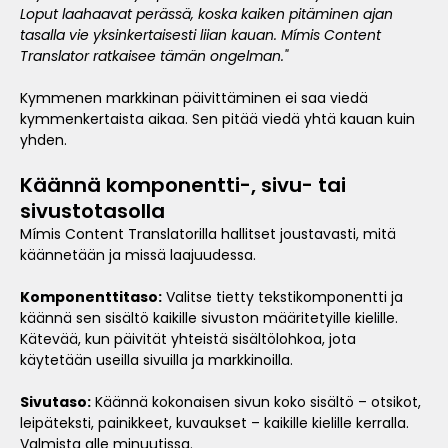
Loput laahaavat perässä, koska kaiken pitäminen ajan
tasalla vie yksinkertaisesti liian kauan. Mímis Content
Translator ratkaisee tämän ongelman."
Kymmenen markkinan päivittäminen ei saa viedä
kymmenkertaista aikaa. Sen pitää viedä yhtä kauan kuin
yhden.
Käännä komponentti-, sivu- tai
sivustotasolla
Mímis Content Translatorilla hallitset joustavasti, mitä
käännetään ja missä laajuudessa.
Komponenttitaso:
Valitse tietty tekstikomponentti ja
käännä sen sisältö kaikille sivuston määritetyille kielille.
Kätevää, kun päivität yhteistä sisältölohkoa, jota
käytetään useilla sivuilla ja markkinoilla.
Sivutaso:
Käännä kokonaisen sivun koko sisältö – otsikot,
leipäteksti, painikkeet, kuvaukset – kaikille kielille kerralla.
Valmista alle minuutissa.