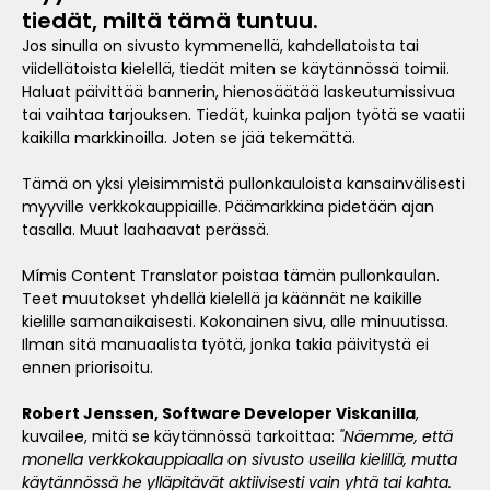
tiedät, miltä tämä tuntuu.
Jos sinulla on sivusto kymmenellä, kahdellatoista tai
viidellätoista kielellä, tiedät miten se käytännössä toimii.
Haluat päivittää bannerin, hienosäätää laskeutumissivua
tai vaihtaa tarjouksen. Tiedät, kuinka paljon työtä se vaatii
kaikilla markkinoilla. Joten se jää tekemättä.
Tämä on yksi yleisimmistä pullonkauloista kansainvälisesti
myyville verkkokauppiaille. Päämarkkina pidetään ajan
tasalla. Muut laahaavat perässä.
Mímis Content Translator poistaa tämän pullonkaulan.
Teet muutokset yhdellä kielellä ja käännät ne kaikille
kielille samanaikaisesti. Kokonainen sivu, alle minuutissa.
Ilman sitä manuaalista työtä, jonka takia päivitystä ei
ennen priorisoitu.
Robert Jenssen, Software Developer Viskanilla
,
kuvailee, mitä se käytännössä tarkoittaa:
"Näemme, että
monella verkkokauppiaalla on sivusto useilla kielillä, mutta
käytännössä he ylläpitävät aktiivisesti vain yhtä tai kahta.