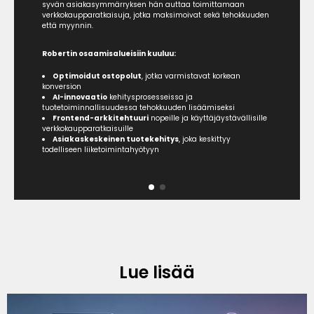
syvän asiakasymmärryksen hän auttaa toimittamaan
verkkokaupparatkaisuja, jotka maksimoivat sekä tehokkuuden
että myynnin.
Robertin osaamisalueisiin kuuluu:
Optimoidut ostopolut
, jotka varmistavat korkean
konversion
AI-innovaatio
kehitysprosesseissa
ja
tuotetoiminnallisuudessa tehokkuuden lisäämiseksi
Frontend-arkkitehtuuri
nopeille ja käyttäjäystävällisille
verkkokaupparatkaisuille
Asiakaskeskeinen tuotekehitys
, joka keskittyy
todelliseen liiketoimintahyötyyn
Lue lisää