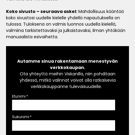
Koko sivusto – seuraava askel:
Mahdollisuus kääntää
koko sivustosi uudelle kielelle yhdellä napautuksella on
tulossa. Tuloksena on valmis luonnos uudella kielellä,
valmiina tarkistettavaksi ja julkaistavaksi, ilman yhtäkään
manuaalista esivaihetta.
Autamme sinua rakentamaan menestyvän
verkkokaupan.
Ota yhteyttä meihin Viskanilla, niin pohditaan
yhdessä, mitkä valinnat voivat olla ratkaisevia
verkkokauppanne tulevaisuudelle.
Etunimi
*
Sukunimi
*