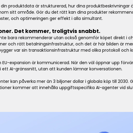
r din produktdata är strukturerad, hur dina produktbeskrivningar ä
nom sitt område. Gör du det rätt kan dina produkter rekommend
ster, och optimeringen ger effekt i alla simultant.
oner. Det kommer, troligtvis snabbt.
inte bara rekommenderar utan också genomför köpet direkt i cha
ner och rätt betalningsinfrastruktur, och det är här bilden är 
ger var sin transaktionsinfrastruktur med olika protokoll och k
ch EU-expansion är kommunicerad. När den väl öppnar upp förvän
i ett AI-gränssnitt, utan att kunden lämnar konversationen.
ter kan påverka mer än 3 biljoner dollar i globala köp till 2030. 
tioner kommer att innehålla uppgiftsspecifika AI-agenter vid slu