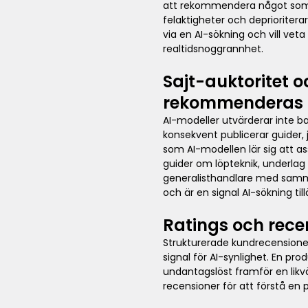
att rekommendera något som int
felaktigheter och deprioritera
via en AI-sökning och vill vet
realtidsnoggrannhet.
Sajt-auktoritet 
rekommenderas
AI-modeller utvärderar inte b
konsekvent publicerar guider,
som AI-modellen lär sig att a
guider om löpteknik, underlag
generalisthandlare med samma 
och är en signal AI-sökning t
Ratings och rece
Strukturerade kundrecensione
signal för AI-synlighet. En 
undantagslöst framför en lik
recensioner för att förstå en