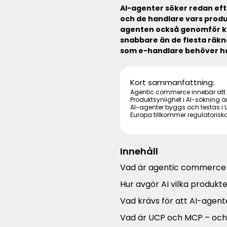
AI-agenter söker redan eft
och de handlare vars produk
agenten också genomför kö
snabbare än de flesta räkn
som e-handlare behöver ha 
Kort sammanfattning:
Agentic commerce innebär att 
Produktsynlighet i AI-sökning är
AI-agenter byggs och testas i 
Europa tillkommer regulatoris
Innehåll
Vad är agentic commerce –
Hur avgör AI vilka produkt
Vad krävs för att AI-agent
Vad är UCP och MCP – och 