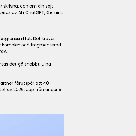
r skrivna, och om din sajt
eras av AI i ChatGPT, Gemini,
tgränssnittet. Det kräver
mer komplex och fragmenterad.
rav.
tas det gå snabbt. Dina
Gartner förutspår att 40
tet av 2026, upp från under 5