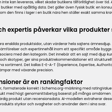
e kan levereras, vilket skadar butikens tillförlitlighet över tid.
r butiker med opålitlig data. Det gäller även fysisk butik: en ko
a om den finns i lager i en butik nära hen ställer exakt samma kr
och expertis påverkar vilka produkte
ara enskilda produktsidor, utan värderar hela sajtens ämnesdjup
 jämförelser och expertinnehåll inom ett specifikt område byggs
ssociera med den kategorin. Det innebär att en sajt med djup k
 och skotyper, ger sina produktrekommendationer ett strukturell
sortiment. Det kallas E-E-A-T (Experience, Expertise, Authorita
illämpar med växande precision.
nsioner är en rankingfaktor
r, formaterade korrekt i Schema.org-märkning med ratingValue 
produkt med högt genomsnittsbetyg baserat på många omdömen p
värdig produkt utan recensionsdata. AI-modellen extraherar de
 produkts styrkor och svagheter och använder dem i sina svar.