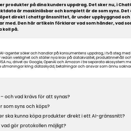
er produkter på dina kunders uppdrag. Det sker nu, i Chat
tdata är maskinläsbar och komplett är de som syns. Det är
pet direkt i chattgränssnittet, är under uppbyggnad och
ar med. Den här artikeln förklarar vad som händer, vad som
koll på.
AI-agenter söker och handlar på konsumentens uppdrag, i två steg med
 redan verklighet och ställer nya krav på datakvalitet, produktinnehåll och 
USA nu, drivet av Google, OpenAI och Amazon i tre separata ekosystem med 
ka utmaningar kring dataskydd, betalningar och ansvar som ännu saknar 
 och vad krävs för att synas?
er som syns och köps?
er ska kunna köpa produkter direkt i ett AI-gränssnitt?
vad gör protokollen möjligt?