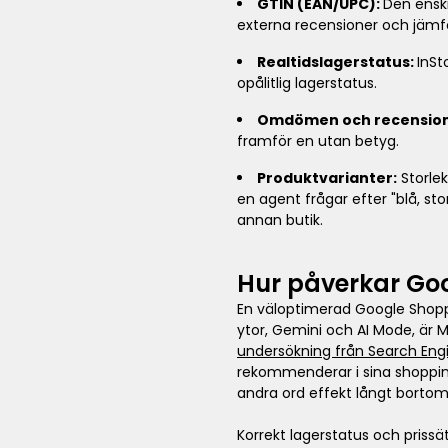
GTIN (EAN/UPC):
Den enski
externa recensioner och jämfö
Realtidslagerstatus:
InSt
opålitlig lagerstatus.
Omdömen och recension
framför en utan betyg.
Produktvarianter:
Storlek
en agent frågar efter "blå, st
annan butik.
Hur påverkar Goo
En väloptimerad Google Shoppi
ytor, Gemini och AI Mode, är 
undersökning från Search Eng
rekommenderar i sina shoppin
andra ord effekt långt bortom
Korrekt lagerstatus och prissä