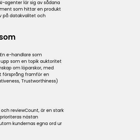
 AI-agenter lär sig av sådana
nsument som hittar en produkt
av på datakvalitet och
r som
. En e-handlare som
 upp som en topik auktoritet
unskap om löparskor, med
t försprång framför en
tiveness, Trustworthiness)
och reviewCount, är en stark
rioriteras nästan
ssutom kundernas egna ord ur