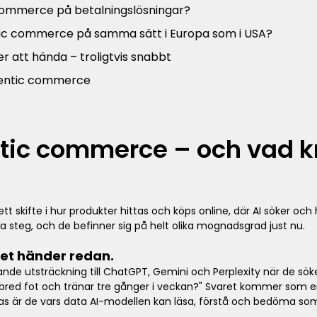
c commerce på betalningslösningar?
tic commerce på samma sätt i Europa som i USA?
 att hända – troligtvis snabbt
gentic commerce
tic commerce – och vad kr
t skifte i hur produkter hittas och köps online, där AI söker o
kta steg, och de befinner sig på helt olika mognadsgrad just nu.
Det händer redan.
de utsträckning till ChatGPT, Gemini och Perplexity när de söker
 bred fot och tränar tre gånger i veckan?" Svaret kommer som
r de vars data AI-modellen kan läsa, förstå och bedöma som til