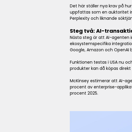
Det här ställer nya krav på hu
uppfattas som en auktoritet i
Perplexity och liknande söktjän
Steg två: AI-transakti
Nästa steg är att AI-agenten 
ekosystemspecifika integratio
Google, Amazon och OpenAI byg
Funktionen testas i USA nu o
produkter kan då köpas direkt 
McKinsey estimerar att AI-agen
procent av enterprise-applika
procent 2025.