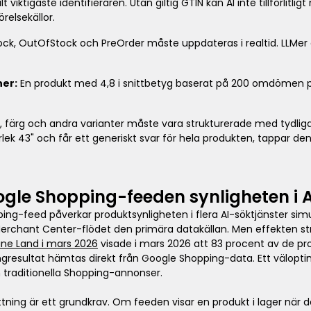
lt viktigaste identifieraren. Utan giltig GTIN kan AI inte tillförlit
relsekällor.
ock, OutOfStock och PreOrder måste uppdateras i realtid. LLMer 
er:
En produkt med 4,8 i snittbetyg baserat på 200 omdömen pri
, färg och andra varianter måste vara strukturerade med tydlig
orlek 43" och får ett generiskt svar för hela produkten, tappar de
gle Shopping-feeden synligheten i 
ng-feed påverkar produktsynligheten i flera AI-söktjänster simu
Merchant Center-flödet den primära datakällan. Men effekten str
ine Land i mars 2026
visade i mars 2026 att 83 procent av de p
gresultat hämtas direkt från Google Shopping-data. Ett välopt
 traditionella Shopping-annonser.
ttning är ett grundkrav. Om feeden visar en produkt i lager när d