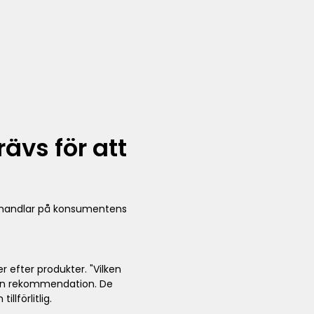
ävs för att
ch handlar på konsumentens
 efter produkter. "Vilken
 en rekommendation. De
lförlitlig.