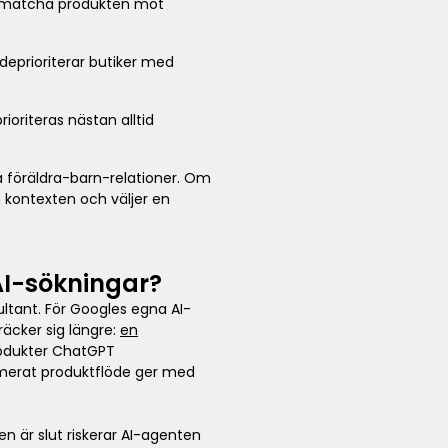
ligt matcha produkten mot
deprioriterar butiker med
oriteras nästan alltid
a föräldra-barn-relationer. Om
n kontexten och väljer en
AI-sökningar?
ltant. För Googles egna AI-
äcker sig längre:
en
rodukter ChatGPT
imerat produktflöde ger med
en är slut riskerar AI-agenten