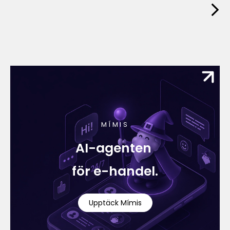
MÍMIS
AI-agenten
för e-handel.
Upptäck Mímis