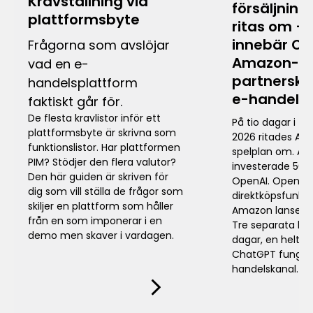
Kravställning vid
försäljning
plattformsbyte
ritas om – 
innebär Op
Frågorna som avslöjar
Amazon-
vad en e-
partnerska
handelsplattform
e-handel
faktiskt går för.
De flesta kravlistor inför ett
På tio dagar i f
plattformsbyte är skrivna som
2026 ritades AI-
funktionslistor. Har plattformen
spelplan om. A
PIM? Stödjer den flera valutor?
investerade 50 mi
Den här guiden är skriven för
OpenAI. OpenAI 
dig som vill ställa de frågor som
direktköpsfunkti
skiljer en plattform som håller
Amazon lanserad
från en som imponerar i en
Tre separata hän
demo men skaver i vardagen.
dagar, en helt ny
ChatGPT funger
handelskanal.