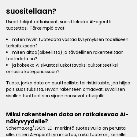
suositellaan?
Useat tekijät ratkaisevat, suositteleeko AI-agentti
tuotettasi. Tärkeimpiä ovat:
miten hyvin tuotedata vastaa kysymyksen todelliseen
tarkoitukseen?
miten aitoa(oikeellista) ja täydellinen rakenteeltaan
tuotedata on?
ja kokeeko AI sivustosi uskottavaksi auktoriteetiksi
omassa kategoriassaan?
Tuote, jonka data on puutteellista tai ristiriitaista, jää hiljaa
pois suosituksista. Hyvän rakenteen omaavat, syvällisen
sisällön tuotteet sen sijaan nousevat etusijalle.
Miksi rakenteinen data on ratkaisevaa AI-
näkyvyydelle?
Schema.org/JSON-LD-merkintä tuotesivuilla on perusta
sille, miten AI-agentti ymmärtää, mikä tuote on, kenelle