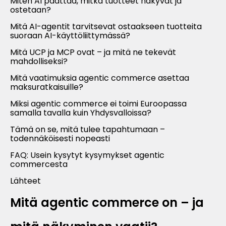
Miten AI päättää, mitkä tuotteet näkyvät ja
ostetaan?
Mitä AI-agentit tarvitsevat ostaakseen tuotteita
suoraan AI-käyttöliittymässä?
Mitä UCP ja MCP ovat – ja mitä ne tekevät
mahdolliseksi?
Mitä vaatimuksia agentic commerce asettaa
maksuratkaisuille?
Miksi agentic commerce ei toimi Euroopassa
samalla tavalla kuin Yhdysvalloissa?
Tämä on se, mitä tulee tapahtumaan –
todennäköisesti nopeasti
FAQ: Usein kysytyt kysymykset agentic
commercesta
Lähteet
Mitä agentic commerce on – ja