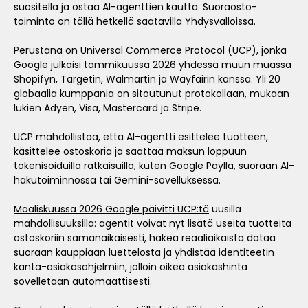
suositella ja ostaa AI-agenttien kautta. Suoraosto-
toiminto on tällä hetkellä saatavilla Yhdysvalloissa.
Perustana on Universal Commerce Protocol (UCP), jonka
Google julkaisi tammikuussa 2026 yhdessä muun muassa
Shopifyn, Targetin, Walmartin ja Wayfairin kanssa. Yli 20
globaalia kumppania on sitoutunut protokollaan, mukaan
lukien Adyen, Visa, Mastercard ja Stripe.
UCP mahdollistaa, että AI-agentti esittelee tuotteen,
käsittelee ostoskoria ja saattaa maksun loppuun
tokenisoiduilla ratkaisuilla, kuten Google Paylla, suoraan AI-
hakutoiminnossa tai Gemini-sovelluksessa.
Maaliskuussa 2026 Google päivitti UCP:tä
uusilla
mahdollisuuksilla: agentit voivat nyt lisätä useita tuotteita
ostoskoriin samanaikaisesti, hakea reaaliaikaista dataa
suoraan kauppiaan luettelosta ja yhdistää identiteetin
kanta-asiakasohjelmiin, jolloin oikea asiakashinta
sovelletaan automaattisesti.