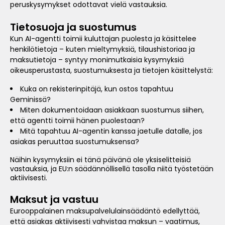
peruskysymykset odottavat vielä vastauksia.
Tietosuoja ja suostumus
Kun AI-agentti toimii kuluttajan puolesta ja käsittelee
henkilötietoja – kuten mieltymyksiä, tilaushistoriaa ja
maksutietoja – syntyy monimutkaisia kysymyksiä
oikeusperustasta, suostumuksesta ja tietojen käsittelystä:
Kuka on rekisterinpitäjä, kun ostos tapahtuu
Geminissä?
Miten dokumentoidaan asiakkaan suostumus siihen,
että agentti toimii hänen puolestaan?
Mitä tapahtuu AI-agentin kanssa jaetulle datalle, jos
asiakas peruuttaa suostumuksensa?
Näihin kysymyksiin ei tänä päivänä ole yksiselitteisiä
vastauksia, ja EU:n säädännöllisellä tasolla niitä työstetään
aktiivisesti.
Maksut ja vastuu
Eurooppalainen maksupalvelulainsäädäntö edellyttää,
että asiakas aktiivisesti vahvistaa maksun – vaatimus,