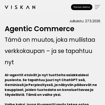
Varaa demo
Julkaistu: 27.5.2026
Agentic Commerce
Tämä on muutos, joka mullistaa
verkkokaupan – ja se tapahtuu
nyt
AI-agentit etsivät jo nyt tuotteita asiakkaidesi
puolesta. Se tapahtuu juuri nyt ChatGPT:ssä,
Geminissä ja Perplexityssä, ja näkyviin pääsevät ne
kauppiaat, joiden tuotedata on koneluettavaa ja
täydellistä. Tämä on vaihe yksi.
Vaihe kaksi, jossa AI-agentti myös tekee oston