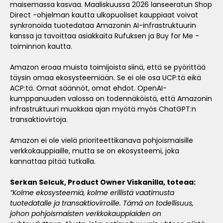
maisemassa kasvaa. Maaliskuussa 2026 lanseeratun Shop
Direct -ohjelman kautta ulkopuoliset kauppiaat voivat
synkronoida tuotedataa Amazonin AI-infrastruktuurin
kanssa ja tavoittaa asiakkaita Rufuksen ja Buy for Me -
toiminnon kautta.
Amazon eroaa muista toimijoista siinä, että se pyörittää
täysin omaa ekosysteemiään. Se ei ole osa UCP:tä eikä
ACP:tä. Omat säännöt, omat ehdot. OpenAI-
kumppanuuden valossa on todennäköistä, että Amazonin
infrastruktuuri muokkaa ajan myötä myös ChatGPT:n
transaktiovirtoja.
Amazon ei ole vielä prioriteettikanava pohjoismaisille
verkkokauppiaille, mutta se on ekosysteemi, joka
kannattaa pitää tutkalla.
Serkan Selcuk, Product Owner Viskanilla, toteaa:
”Kolme ekosysteemiä, kolme erillistä vaatimusta
tuotedatalle ja transaktiovirroille. Tämä on todellisuus,
johon pohjoismaisten verkkokauppiaiden on