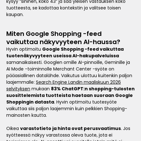
kysyy ”sininen, koko 43” ja saa yleisen vastauksen koko
tuotteesta, se kadottaa kontekstin ja valitsee toisen
kaupan.
Miten Google Shopping -feed
vaikuttaa näkyvyyteen AI-haussa?
Hyvin optimoitu
Google Shopping -feed vaikuttaa
tuotenäkyvyyteen useissa AI-hakupalveluissa
samanaikaisesti. Googlen omille AI-pinnoille, Geminille ja
AI Mode -toiminnolle Merchant Center -syöte on
pääasiallinen datalähde. Vaikutus ulottuu kuitenkin paljon
laajemmalle:
Search Engine Landin maaliskuun 2026
selvityksen
mukaan
83% ChatGPT:n shopping-tulosten
suosittelemista tuotteista haetaan suoraan Google
Shoppingin datasta
. Hyvin optimoitu tuotesyöte
vaikuttaa siis paljon laajemmin kuin pelkkien Shopping-
mainosten kautta.
Oikea
varastotieto ja hinta ovat perusvaatimus
. Jos
syötteessä näkyy varastossa oleva tuote, jota ei