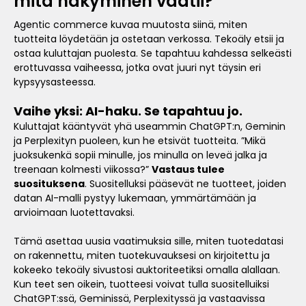
mitä näkyminen vaatii?
Agentic commerce kuvaa muutosta siinä, miten
tuotteita löydetään ja ostetaan verkossa. Tekoäly etsii ja
ostaa kuluttajan puolesta. Se tapahtuu kahdessa selkeästi
erottuvassa vaiheessa, jotka ovat juuri nyt täysin eri
kypsyysasteessa.
Vaihe yksi: AI-haku. Se tapahtuu jo.
Kuluttajat kääntyvät yhä useammin ChatGPT:n, Geminin
ja Perplexityn puoleen, kun he etsivät tuotteita. ”Mikä
juoksukenkä sopii minulle, jos minulla on leveä jalka ja
treenaan kolmesti viikossa?”
Vastaus tulee
suosituksena
. Suositelluksi pääsevät ne tuotteet, joiden
datan AI-malli pystyy lukemaan, ymmärtämään ja
arvioimaan luotettavaksi.
Tämä asettaa uusia vaatimuksia sille, miten tuotedatasi
on rakennettu, miten tuotekuvauksesi on kirjoitettu ja
kokeeko tekoäly sivustosi auktoriteetiksi omalla alallaan.
Kun teet sen oikein, tuotteesi voivat tulla suositelluiksi
ChatGPT:ssä, Geminissä, Perplexityssä ja vastaavissa