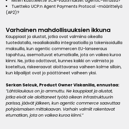
Miten käsittelette SCA-vaatimukset agentic-virrassa?
Tuetteko UCP:n Agent Payments Protocol -määrittelyä
(AP2)?
Varhainen mahdollisuuksien ikkuna
Kauppiaat ja alustat, jotka ovat valmiina oikealla
tuotedatalla, reaaliaikaisilla integraatioilla ja tokenisoiduilla
maksuilla, kun agentic commercen EU-lanseeraus
tapahtuu, asemoituvat etumatkalle, jota on vaikea kuroa
kiinni. Ne, jotka odottavat, kunnes kaikki on valmista ja
koeteltua, riskeeraavat aloittavansa vaiheen kolme silloin,
kun kilpailijat ovat jo päättäneet vaiheen yksi.
Serkan Selcuk, Product Owner Viskanilla, ennustaa:
”Lähtölaukaus on jo ammuttu. Ne kauppiaat ja alustat,
jotka eivät ole aloittaneet työtä oikean infrastruktuurin
parissa, jäävät jälkeen, kun agentic commerce saavuttaa
pohjoismaisen mittakaavan. Varhain valmiit rakentavat
etumatkan, jota on vaikea kuroa kiinni.”