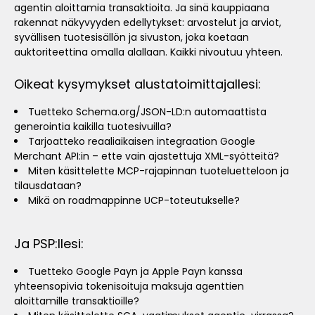
agentin aloittamia transaktioita. Ja sinä kauppiaana
rakennat näkyvyyden edellytykset: arvostelut ja arviot,
syvällisen tuotesisällön ja sivuston, joka koetaan
auktoriteettina omalla alallaan. Kaikki nivoutuu yhteen.
Oikeat kysymykset alustatoimittajallesi:
Tuetteko Schema.org/JSON-LD:n automaattista
generointia kaikilla tuotesivuilla?
Tarjoatteko reaaliaikaisen integraation Google
Merchant API:in – ette vain ajastettuja XML-syötteitä?
Miten käsittelette MCP-rajapinnan tuoteluetteloon ja
tilausdataan?
Mikä on roadmappinne UCP-toteutukselle?
Ja PSP:llesi:
Tuetteko Google Payn ja Apple Payn kanssa
yhteensopivia tokenisoituja maksuja agenttien
aloittamille transaktioille?