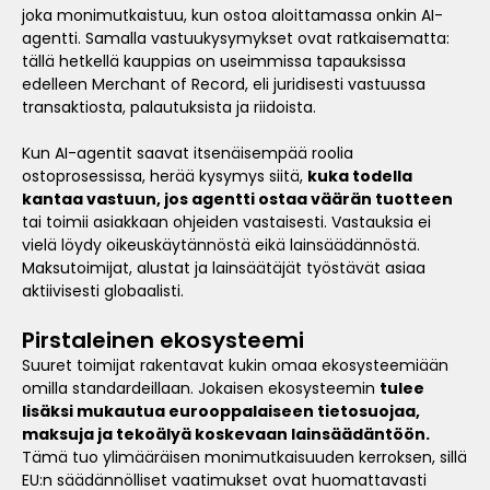
joka monimutkaistuu, kun ostoa aloittamassa onkin AI-
agentti. Samalla vastuukysymykset ovat ratkaisematta:
tällä hetkellä kauppias on useimmissa tapauksissa
edelleen Merchant of Record, eli juridisesti vastuussa
transaktiosta, palautuksista ja riidoista.
Kun AI-agentit saavat itsenäisempää roolia
ostoprosessissa, herää kysymys siitä,
kuka todella
kantaa vastuun, jos agentti ostaa väärän tuotteen
tai toimii asiakkaan ohjeiden vastaisesti. Vastauksia ei
vielä löydy oikeuskäytännöstä eikä lainsäädännöstä.
Maksutoimijat, alustat ja lainsäätäjät työstävät asiaa
aktiivisesti globaalisti.
Pirstaleinen ekosysteemi
Suuret toimijat rakentavat kukin omaa ekosysteemiään
omilla standardeillaan. Jokaisen ekosysteemin
tulee
lisäksi mukautua eurooppalaiseen tietosuojaa,
maksuja ja tekoälyä koskevaan lainsäädäntöön.
Tämä tuo ylimääräisen monimutkaisuuden kerroksen, sillä
EU:n säädännölliset vaatimukset ovat huomattavasti