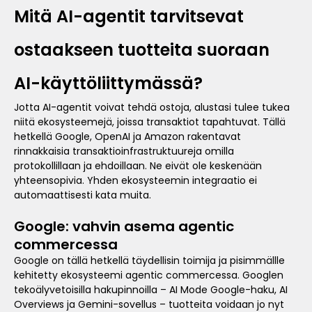
Mitä AI-agentit tarvitsevat
ostaakseen tuotteita suoraan
AI-käyttöliittymässä?
Jotta AI-agentit voivat tehdä ostoja, alustasi tulee tukea
niitä ekosysteemejä, joissa transaktiot tapahtuvat. Tällä
hetkellä Google, OpenAI ja Amazon rakentavat
rinnakkaisia transaktioinfrastruktuureja omilla
protokollillaan ja ehdoillaan. Ne eivät ole keskenään
yhteensopivia. Yhden ekosysteemin integraatio ei
automaattisesti kata muita.
Google: vahvin asema agentic
commercessa
Google on tällä hetkellä täydellisin toimija ja pisimmällle
kehitetty ekosysteemi agentic commercessa. Googlen
tekoälyvetoisilla hakupinnoilla – AI Mode Google-haku, AI
Overviews ja Gemini-sovellus – tuotteita voidaan jo nyt