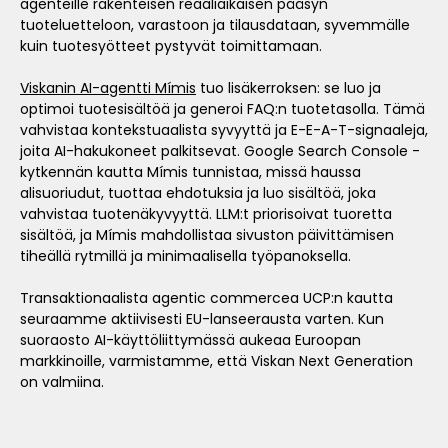
agenteille rakenteisen reaaliaikaisen pääsyn
tuoteluetteloon, varastoon ja tilausdataan, syvemmälle
kuin tuotesyötteet pystyvät toimittamaan.
Viskanin AI-agentti Mímis
tuo lisäkerroksen: se luo ja
optimoi tuotesisältöä ja generoi FAQ:n tuotetasolla. Tämä
vahvistaa kontekstuaalista syvyyttä ja E-E-A-T-signaaleja,
joita AI-hakukoneet palkitsevat. Google Search Console -
kytkennän kautta Mímis tunnistaa, missä haussa
alisuoriudut, tuottaa ehdotuksia ja luo sisältöä, joka
vahvistaa tuotenäkyvyyttä. LLM:t priorisoivat tuoretta
sisältöä, ja Mímis mahdollistaa sivuston päivittämisen
tiheällä rytmillä ja minimaalisella työpanoksella.
Transaktionaalista agentic commercea UCP:n kautta
seuraamme aktiivisesti EU-lanseerausta varten. Kun
suoraosto AI-käyttöliittymässä aukeaa Euroopan
markkinoille, varmistamme, että Viskan Next Generation
on valmiina.