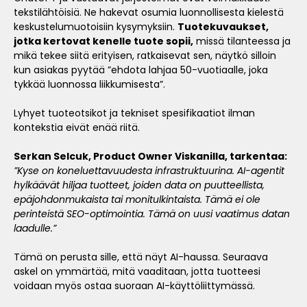
tekstilähtöisiä. Ne hakevat osumia luonnollisesta kielestä
keskustelumuotoisiin kysymyksiin.
Tuotekuvaukset,
jotka kertovat kenelle tuote sopii,
missä tilanteessa ja
mikä tekee siitä erityisen, ratkaisevat sen, näytkö silloin
kun asiakas pyytää ”ehdota lahjaa 50-vuotiaalle, joka
tykkää luonnossa liikkumisesta”.
Lyhyet tuoteotsikot ja tekniset spesifikaatiot ilman
kontekstia eivät enää riitä.
Serkan Selcuk, Product Owner Viskanilla, tarkentaa:
”Kyse on koneluettavuudesta infrastruktuurina. AI-agentit
hylkäävät hiljaa tuotteet, joiden data on puutteellista,
epäjohdonmukaista tai monitulkintaista. Tämä ei ole
perinteistä SEO-optimointia. Tämä on uusi vaatimus datan
laadulle.”
Tämä on perusta sille, että näyt AI-haussa. Seuraava
askel on ymmärtää, mitä vaaditaan, jotta tuotteesi
voidaan myös ostaa suoraan AI-käyttöliittymässä.