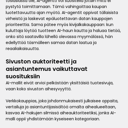
tosiasiassa ole, AI-agentti voi suositella jotain mitä ei
pystytä toimittamaan. Tämä vahingoittaa kaupan
luotettavuutta ajan myötä. AI-agentit oppivat tällaisista
virheistä ja laskevat epäluotettavan datan kauppojen
prioriteettia. Sama pätee myös kivijalkakauppaan: kun
kuluttaja löytää tuotteen AI-haun kautta ja haluaa tietää,
onko sitä saatavilla lähellä olevassa myymälässä, hän
edellyttää täsmälleen samaa datan laatua ja
reaaliaikaisuutta.
Sivuston auktoriteetti ja
asiantuntemus vaikuttavat
suosituksiin
AI-mallit eivät arvioi pelkästään yksittäisiä tuotesivuja,
vaan koko sivuston aihesyvyyttä.
Verkkokauppias, joka johdonmukaisesti julkaisee oppaita,
vertailuja ja asiantuntijasisältöä omalta aihealueeltaan,
kasvaa AI-hakujen silmissä aiheauktoriteetiksi, jonka AI-
malli oppii yhdistämään kyseiseen kategoriaan.