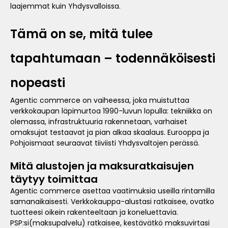
laajemmat kuin Yhdysvalloissa.
Tämä on se, mitä tulee
tapahtumaan – todennäköisesti
nopeasti
Agentic commerce on vaiheessa, joka muistuttaa
verkkokaupan läpimurtoa 1990-luvun lopulla: tekniikka on
olemassa, infrastruktuuria rakennetaan, varhaiset
omaksujat testaavat ja pian alkaa skaalaus. Eurooppa ja
Pohjoismaat seuraavat tiiviisti Yhdysvaltojen perässä.
Mitä alustojen ja maksuratkaisujen
täytyy toimittaa
Agentic commerce asettaa vaatimuksia useilla rintamilla
samanaikaisesti. Verkkokauppa-alustasi ratkaisee, ovatko
tuotteesi oikein rakenteeltaan ja koneluettavia.
PSP:si(maksupalvelu) ratkaisee, kestävätkö maksuvirtasi