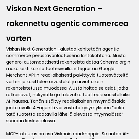
Viskan Next Generation –
rakennettu agentic commercea
varten
Viskan Next Generation -alustaa
kehitetään agentic
commerce perustavanlaatuisena lähtökohtana. Alusta
generoi automaattisesti rakenteista dataa Schema.orgin
mukaisesti kaikilla tuotesivuilla, integroituu Google
Merchant API:in reaaliaikaisesti päivittyviä tuotesyötteitä
varten ja käsittelee arvostelut ja arviot oikein
rakenteistetussa muodossa. Alusta hoitaa se asiat, jotka
ratkaisevat, näkyvätkö ja tulevatko tuotteesi suositelluiksi
AI-haussa. Tähän sisältyy reaaliaikainen myymäläsaldo,
jonka avulla AI-agentti voi vastata kysymykseen ”onko
tätä tuotetta saatavilla lähellä olevassa myymälässä”
suoraan keskustelussa.
MCP-toteutus on osa Viskanin roadmappia. Se antaa AI-