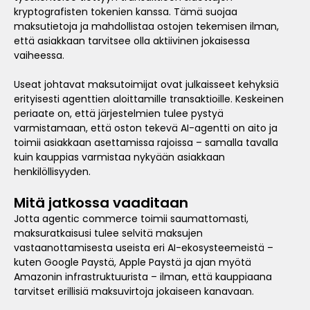
kryptografisten tokenien kanssa. Tämä suojaa
maksutietoja ja mahdollistaa ostojen tekemisen ilman,
että asiakkaan tarvitsee olla aktiivinen jokaisessa
vaiheessa.
Useat johtavat maksutoimijat ovat julkaisseet kehyksiä
erityisesti agenttien aloittamille transaktioille. Keskeinen
periaate on, että järjestelmien tulee pystyä
varmistamaan, että oston tekevä AI-agentti on aito ja
toimii asiakkaan asettamissa rajoissa – samalla tavalla
kuin kauppias varmistaa nykyään asiakkaan
henkilöllisyyden.
Mitä jatkossa vaaditaan
Jotta agentic commerce toimii saumattomasti,
maksuratkaisusi tulee selvitä maksujen
vastaanottamisesta useista eri AI-ekosysteemeistä –
kuten Google Paystä, Apple Paystä ja ajan myötä
Amazonin infrastruktuurista – ilman, että kauppiaana
tarvitset erillisiä maksuvirtoja jokaiseen kanavaan.