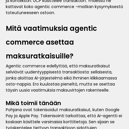
ja kontekstin. UCP käsittelee transaktion. Yhdessä ne
kattavat koko agentic commerce -matkan kysymyksestä
toteutuneeseen ostoon.
Mitä vaatimuksia agentic
commerce asettaa
maksuratkaisuille?
Agentic commerce edellyttää, että maksuratkaisut
selviävät uudentyyppisestä transaktiosta: sellaisesta,
jonka aloittaa AI-järjestelmä eikä ihminen klikkaamassa
osta-nappia. Ero kuulostaa pieneltä, mutta se asettaa
täysin uusia vaatimuksia maksuvirtojen rakenteelle.
Mikä toimii tänään
Pohjana ovat tokenisoidut maksuratkaisut, kuten Google
Pay ja Apple Pay. Tokenisointi tarkoittaa, että AI-agentti ei
koskaan käsittele varsinaisia korttitietoja. Sen sijaan se
työskentelee tiettyyn transaktioon sidottujen