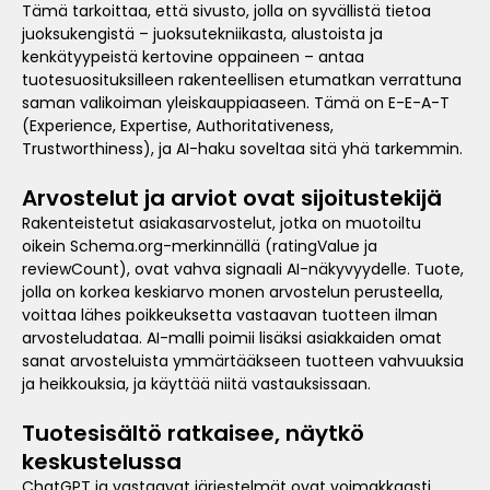
Tämä tarkoittaa, että sivusto, jolla on syvällistä tietoa
juoksukengistä – juoksutekniikasta, alustoista ja
kenkätyypeistä kertovine oppaineen – antaa
tuotesuosituksilleen rakenteellisen etumatkan verrattuna
saman valikoiman yleiskauppiaaseen. Tämä on E-E-A-T
(Experience, Expertise, Authoritativeness,
Trustworthiness), ja AI-haku soveltaa sitä yhä tarkemmin.
Arvostelut ja arviot ovat sijoitustekijä
Rakenteistetut asiakasarvostelut, jotka on muotoiltu
oikein Schema.org-merkinnällä (ratingValue ja
reviewCount), ovat vahva signaali AI-näkyvyydelle. Tuote,
jolla on korkea keskiarvo monen arvostelun perusteella,
voittaa lähes poikkeuksetta vastaavan tuotteen ilman
arvosteludataa. AI-malli poimii lisäksi asiakkaiden omat
sanat arvosteluista ymmärtääkseen tuotteen vahvuuksia
ja heikkouksia, ja käyttää niitä vastauksissaan.
Tuotesisältö ratkaisee, näytkö
keskustelussa
ChatGPT ja vastaavat järjestelmät ovat voimakkaasti