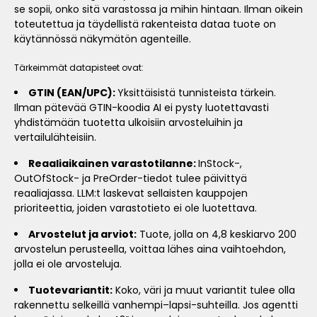
se sopii, onko sitä varastossa ja mihin hintaan. Ilman oikein
toteutettua ja täydellistä rakenteista dataa tuote on
käytännössä näkymätön agenteille.
Tärkeimmät datapisteet ovat:
GTIN (EAN/UPC):
Yksittäisistä tunnisteista tärkein.
Ilman pätevää GTIN-koodia AI ei pysty luotettavasti
yhdistämään tuotetta ulkoisiin arvosteluihin ja
vertailulähteisiin.
Reaaliaikainen varastotilanne:
InStock-,
OutOfStock- ja PreOrder-tiedot tulee päivittyä
reaaliajassa. LLM:t laskevat sellaisten kauppojen
prioriteettia, joiden varastotieto ei ole luotettava.
Arvostelut ja arviot:
Tuote, jolla on 4,8 keskiarvo 200
arvostelun perusteella, voittaa lähes aina vaihtoehdon,
jolla ei ole arvosteluja.
Tuotevariantit:
Koko, väri ja muut variantit tulee olla
rakennettu selkeillä vanhempi–lapsi-suhteilla. Jos agentti