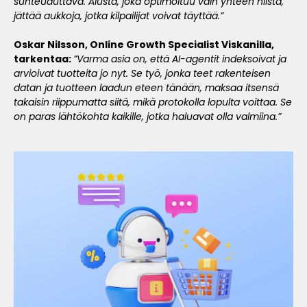
suhteuduttava. Alusta, joka optimoituu vain yhteen niistä,
jättää aukkoja, jotka kilpailijat voivat täyttää.”
Oskar Nilsson, Online Growth Specialist Viskanilla
,
tarkentaa:
”Varma asia on, että AI-agentit indeksoivat ja
arvioivat tuotteita jo nyt. Se työ, jonka teet rakenteisen
datan ja tuotteen laadun eteen tänään, maksaa itsensä
takaisin riippumatta siitä, mikä protokolla lopulta voittaa. Se
on paras lähtökohta kaikille, jotka haluavat olla valmiina.”