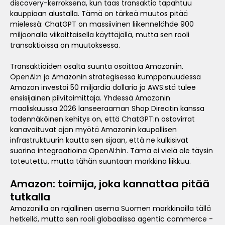
discovery-kerroksena, kun taas transaktio tapahtuu
kauppiaan alustalla. Tämä on tärkeä muutos pitää
mielessä: ChatGPT on massiivinen liikennelähde 900
miljoonalla viikoittaisella käyttäjällä, mutta sen rooli
transaktioissa on muutoksessa.
Transaktioiden osalta suunta osoittaa Amazoniin.
OpenAI:n ja Amazonin strategisessa kumppanuudessa
Amazon investoi 50 miljardia dollaria ja AWS:stä tulee
ensisijainen pilvitoimittaja. Yhdessä Amazonin
maaliskuussa 2026 lanseeraaman Shop Directin kanssa
todennäköinen kehitys on, että ChatGPT:n ostovirrat
kanavoituvat ajan myötä Amazonin kaupallisen
infrastruktuurin kautta sen sijaan, että ne kulkisivat
suorina integraatioina OpenAI:hin. Tämä ei vielä ole täysin
toteutettu, mutta tähän suuntaan markkina liikkuu.
Amazon: toimija, joka kannattaa pitää
tutkalla
Amazonilla on rajallinen asema Suomen markkinoilla tällä
hetkellä, mutta sen rooli globaalissa agentic commerce -