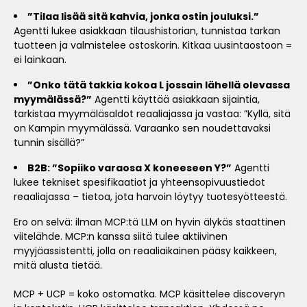
”Tilaa lisää sitä kahvia, jonka ostin jouluksi.”
Agentti lukee asiakkaan tilaushistorian, tunnistaa tarkan
tuotteen ja valmistelee ostoskorin. Kitkaa uusintaostoon =
ei lainkaan.
”Onko tätä takkia kokoa L jossain lähellä olevassa
myymälässä?”
Agentti käyttää asiakkaan sijaintia,
tarkistaa myymäläsaldot reaaliajassa ja vastaa: ”Kyllä, sitä
on Kampin myymälässä. Varaanko sen noudettavaksi
tunnin sisällä?”
B2B: ”Sopiiko varaosa X koneeseen Y?”
Agentti
lukee tekniset spesifikaatiot ja yhteensopivuustiedot
reaaliajassa – tietoa, jota harvoin löytyy tuotesyötteestä.
Ero on selvä: ilman MCP:tä LLM on hyvin älykäs staattinen
viitelähde. MCP:n kanssa siitä tulee aktiivinen
myyjäassistentti, jolla on reaaliaikainen pääsy kaikkeen,
mitä alusta tietää.
MCP + UCP = koko ostomatka. MCP käsittelee discoveryn