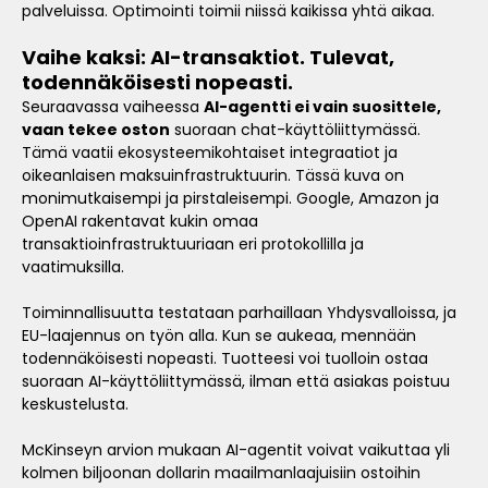
palveluissa. Optimointi toimii niissä kaikissa yhtä aikaa.
Vaihe kaksi: AI-transaktiot. Tulevat,
todennäköisesti nopeasti.
Seuraavassa vaiheessa
AI-agentti ei vain suosittele,
vaan tekee oston
suoraan chat-käyttöliittymässä.
Tämä vaatii ekosysteemikohtaiset integraatiot ja
oikeanlaisen maksuinfrastruktuurin. Tässä kuva on
monimutkaisempi ja pirstaleisempi. Google, Amazon ja
OpenAI rakentavat kukin omaa
transaktioinfrastruktuuriaan eri protokollilla ja
vaatimuksilla.
Toiminnallisuutta testataan parhaillaan Yhdysvalloissa, ja
EU-laajennus on työn alla. Kun se aukeaa, mennään
todennäköisesti nopeasti. Tuotteesi voi tuolloin ostaa
suoraan AI-käyttöliittymässä, ilman että asiakas poistuu
keskustelusta.
McKinseyn arvion mukaan AI-agentit voivat vaikuttaa yli
kolmen biljoonan dollarin maailmanlaajuisiin ostoihin