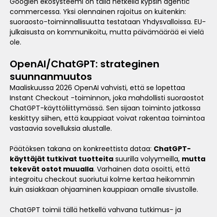
Googlen ekosysteemi on tällä hetkellä kypsin agentic
commercessa. Yksi olennainen rajoitus on kuitenkin:
suoraosto-toiminnallisuutta testataan Yhdysvalloissa. EU-
julkaisusta on kommunikoitu, mutta päivämäärää ei vielä
ole.
OpenAI/ChatGPT: strateginen
suunnanmuutos
Maaliskuussa 2026 OpenAI vahvisti, että se lopettaa
Instant Checkout -toiminnon, joka mahdollisti suoraostot
ChatGPT-käyttöliittymässä. Sen sijaan toiminto jatkossa
keskittyy siihen, että kauppiaat voivat rakentaa toimintoa
vastaavia sovelluksia alustalle.
Päätöksen takana on konkreettista dataa:
ChatGPT-
käyttäjät tutkivat tuotteita
suurilla volyymeilla,
mutta
tekevät ostot muualla
. Varhainen data osoitti, että
integroitu checkout suoriutui kolme kertaa heikommin
kuin asiakkaan ohjaaminen kauppiaan omalle sivustolle.
ChatGPT toimii tällä hetkellä vahvana tutkimus- ja