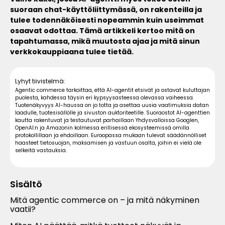
suoraan chat-käyttöliittymässä, on rakenteilla ja
tulee todennäköisesti nopeammin kuin useimmat
osaavat odottaa. Tämä artikkeli kertoo mitä on
tapahtumassa, mikä muutosta ajaa ja mitä sinun
verkkokauppiaana tulee tietää.
Lyhyt tiivistelmä:
Agentic commerce tarkoittaa, että AI-agentit etsivät ja ostavat kuluttajan
puolesta, kahdessa täysin eri kypsyysasteessa olevassa vaiheessa.
Tuotenäkyvyys AI-haussa on jo totta ja asettaa uusia vaatimuksia datan
laadulle, tuotesisällölle ja sivuston auktoriteetille. Suoraostot AI-agenttien
kautta rakentuvat ja testautuvat parhaillaan Yhdysvalloissa Googlen,
OpenAI:n ja Amazonin kolmessa erillisessä ekosysteemissä omilla
protokollillaan ja ehdoillaan. Euroopassa mukaan tulevat säädännölliset
haasteet tietosuojan, maksamisen ja vastuun osalta, joihin ei vielä ole
selkeitä vastauksia.
Sisältö
Mitä agentic commerce on – ja mitä näkyminen
vaatii?