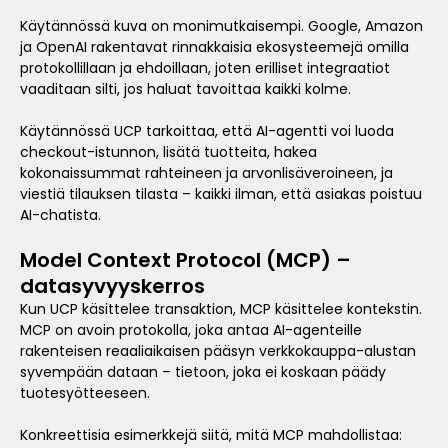
Käytännössä kuva on monimutkaisempi. Google, Amazon
ja OpenAI rakentavat rinnakkaisia ekosysteemejä omilla
protokollillaan ja ehdoillaan, joten erilliset integraatiot
vaaditaan silti, jos haluat tavoittaa kaikki kolme.
Käytännössä UCP tarkoittaa, että AI-agentti voi luoda
checkout-istunnon, lisätä tuotteita, hakea
kokonaissummat rahteineen ja arvonlisäveroineen, ja
viestiä tilauksen tilasta – kaikki ilman, että asiakas poistuu
AI-chatista.
Model Context Protocol (MCP) –
datasyvyyskerros
Kun UCP käsittelee transaktion, MCP käsittelee kontekstin.
MCP on avoin protokolla, joka antaa AI-agenteille
rakenteisen reaaliaikaisen pääsyn verkkokauppa-alustan
syvempään dataan – tietoon, joka ei koskaan päädy
tuotesyötteeseen.
Konkreettisia esimerkkejä siitä, mitä MCP mahdollistaa: