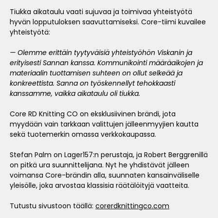
Tiukka aikataulu vaati sujuvaa ja toimivaa yhteistyötä
hyvän lopputuloksen saavuttamiseksi. Core-tiimi kuvailee
yhteistyötä:
— Olemme erittäin tyytyväisiä yhteistyöhön Viskanin ja
erityisesti Sannan kanssa. Kommunikointi määräaikojen ja
materiaalin tuottamisen suhteen on ollut selkeää ja
konkreettista. Sanna on työskennellyt tehokkaasti
kanssamme, vaikka aikataulu oli tiukka.
Core RD Knitting CO on eksklusiivinen brändi, jota
myydään vain tarkkaan valittujen jälleenmyyjien kautta
sekä tuotemerkin omassa verkkokaupassa.
Stefan Palm on Lager157:n perustaja, ja Robert Berggrenillä
on pitkä ura suunnittelijana. Nyt he yhdistävät jälleen
voimansa Core-brändin alla, suunnaten kansainväliselle
yleisölle, joka arvostaa klassisia räätälöityjä vaatteita.
Tutustu sivustoon täällä:
corerdknittingco.com