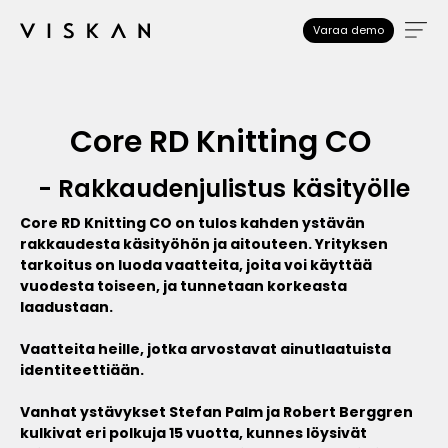
Varaa demo
Core RD Knitting CO
- Rakkaudenjulistus käsityölle
Core RD Knitting CO on tulos kahden ystävän
rakkaudesta käsityöhön ja aitouteen. Yrityksen
tarkoitus on luoda vaatteita, joita voi käyttää
vuodesta toiseen, ja tunnetaan korkeasta
laadustaan.
Vaatteita heille, jotka arvostavat ainutlaatuista
identiteettiään.
Vanhat ystävykset Stefan Palm ja Robert Berggren
kulkivat eri polkuja 15 vuotta, kunnes löysivät