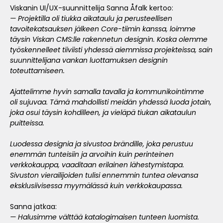
Viskanin UI/UX-suunnittelija Sanna Åfalk kertoo:
— Projektilla oli tiukka aikataulu ja perusteellisen
tavoitekatsauksen jälkeen Core-tiimin kanssa, loimme
täysin Viskan CMS:lle rakennetun designin. Koska olemme
työskennelleet tiiviisti yhdessä aiemmissa projekteissa, sain
suunnittelijana vankan luottamuksen designin
toteuttamiseen.
Ajattelimme hyvin samalla tavalla ja kommunikointimme
oli sujuvaa. Tämä mahdollisti meidän yhdessä luoda jotain,
joka osui täysin kohdilleen, ja vieläpä tiukan aikataulun
puitteissa.
Luodessa designia ja sivustoa brändille, joka perustuu
enemmän tunteisiin ja arvoihin kuin perinteinen
verkkokauppa, vaaditaan erilainen lähestymistapa.
Sivuston vierailijoiden tulisi ennemmin tuntea olevansa
eksklusiivisessa myymälässä kuin verkkokaupassa.
Sanna jatkaa:
— Halusimme välttää katalogimaisen tunteen luomista.