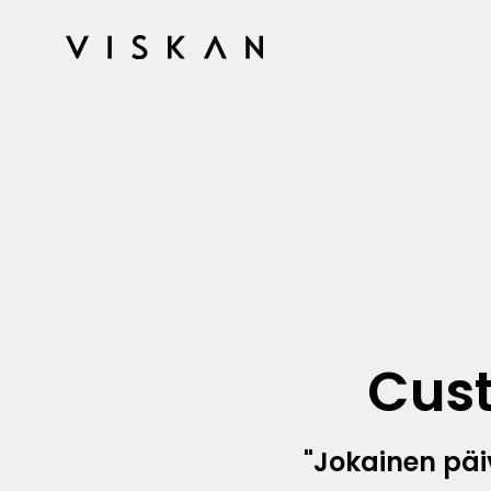
Cus
"Jokainen päiv