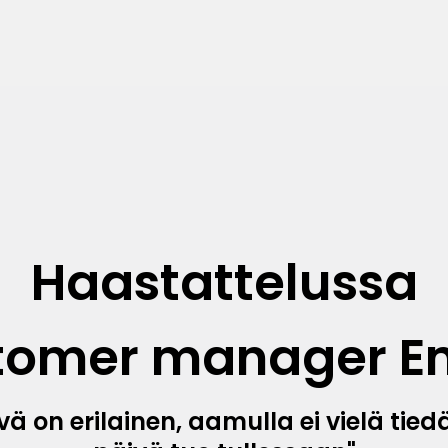
Haastattelussa
tomer manager 
ä on erilainen, aamulla ei vielä tie