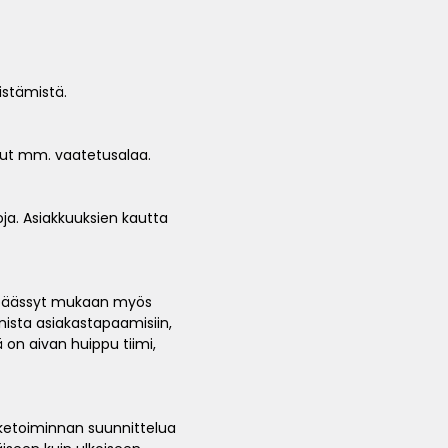
istämistä.
llut mm. vaatetusalaa.
oja. Asiakkuuksien kautta
en päässyt mukaan myös
nista asiakastapaamisiin,
 on aivan huippu tiimi,
iketoiminnan suunnittelua