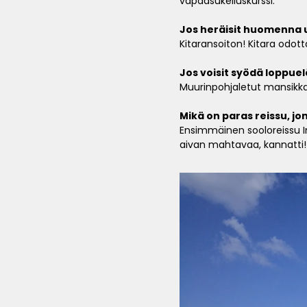
vapaasukelluskurssi.
Jos heräisit huomenna u
Kitaransoiton! Kitara odot
Jos voisit syödä loppuel
Muurinpohjaletut mansikka
Mikä on paras reissu, jo
Ensimmäinen sooloreissu Ind
aivan mahtavaa, kannatti!