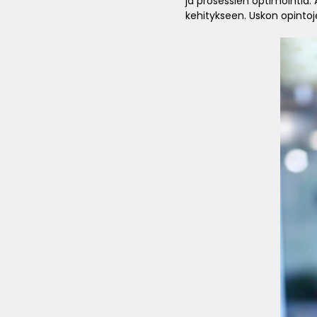
ja prosessien optimointia. A
kehitykseen. Uskon opintoj