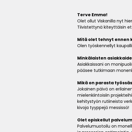
Terve Emma!
Olet ollut Viskanilla nyt hi
Tiivistettynä kiteyttäisin 
Mitä olet tehnyt ennen 
Olen työskennellyt kaupall
Minkälaisten asiakkaide
Asiakkaissani on monipuoli
pääsee tutkimaan monenlais
Mikä on parasta työssäs
Jokainen päivä on erilaine
mielenkiintoisiin projektei
kehitystyön rutiineista ve
kivoja tyyppejä messissä!
Olet opiskellut palvelu
Palvelumuotoilu on monell