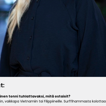
t:
äinen tonni tuhlattavaksi, mitä ostaisit?
iin, vaikkapa Vietnamiin tai Filippiineille. Surffihammasta kolottaa