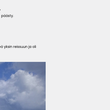
?
e päästy.
 yksin reissuun ja oli