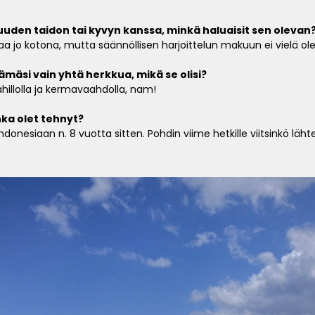
uden taidon tai kyvyn kanssa, minkä haluaisit sen olevan
taa jo kotona, mutta säännöllisen harjoittelun makuun ei vielä ol
ämäsi vain yhtä herkkua, mikä se olisi?
hillolla ja kermavaahdolla, nam!
nka olet tehnyt?
onesiaan n. 8 vuotta sitten. Pohdin viime hetkille viitsinkö lähteä