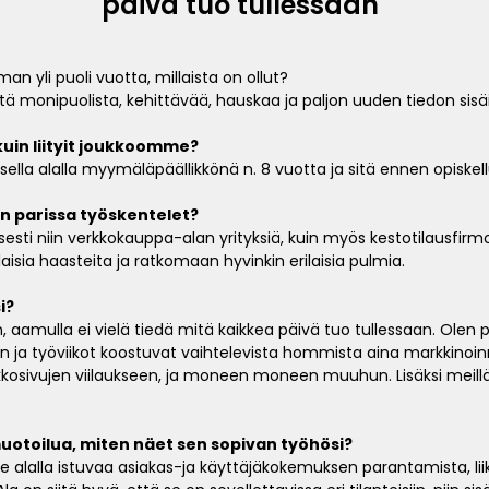
päivä tuo tullessaan"
eman yli puoli vuotta, millaista on ollut?
että monipuolista, kehittävää, hauskaa ja paljon uuden tiedon sisä
kuin liityit joukkoomme?
isella alalla myymäläpäällikkönä n. 8 vuotta ja sitä ennen opiske
n parissa työskentelet?
sesti niin verkkokauppa-alan yrityksiä, kuin myös kestotilausfirm
ia haasteita ja ratkomaan hyvinkin erilaisia pulmia.
i?
n, aamulla ei vielä tiedä mitä kaikkea päivä tuo tullessaan. Ol
hin ja työviikot koostuvat vaihtelevista hommista aina markkinoin
rkkosivujen viilaukseen, ja moneen moneen muuhun. Lisäksi meillä
muotoilua, miten näet sen sopivan työhösi?
e alalla istuvaa asiakas-ja käyttäjäkokemuksen parantamista, li