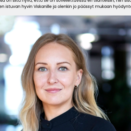
la on siitä hyvä, että se on sovellettavissa eri tilanteisiin, niin si
en istuvan hyvin Viskanille ja olenkin jo päässyt mukaan hyödynt