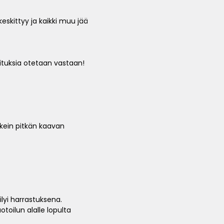
eskittyy ja kaikki muu jää
osituksia otetaan vastaan!
ikein pitkän kaavan
ilyi harrastuksena.
toilun alalle lopulta