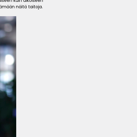
säiseen kuin ulkoiseen
ämään näitä taitoja.