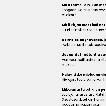
Mitä teet silloin, kun str
Joogaan! Se on itselle hyv
mielestä.
Mitä kirjaa luet tällä het
Juuri sain vikat sivut Suon 
Kolme asiaa / tavaraa, jo
Purkka, musiikintoistopalve
Jos saisit 5 lisätuntia v
Varmaan soittaisin sitä ki
mukaan.
Haluaisitko mieluummin 
Hierojan, tää oiskin aivan 
Mikä sinusta piti alun per
Laulaja tai sisustusarkkiteh
Sisustusarkkitehdin homma 
päädyin ja nappiin osui.