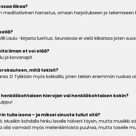
essaa liikaa?
in meditatiivinen harrastus, omaan harjoitukseen ja tekemiseen k
kellä?
Villi Laulu -kirjasta luettua. Seuraavaa ei vielä kiikarissa joten su
ita ilman et voi elää?
lu ja korvanapit.
uorokauteen, mitä tekisit?
taraa :D Tykkään myös kokkailla, joten tekisin enemmän ruokaa o
henkilökohtaisen hierojan vai henkilökohtaisen kokin?
huippu!
in tulla isona – ja miksei sinusta tullut sitä?
ti. Musiikin kohdalla hinku lavalle hälveni täysin, mutta musiikki sä
olisi varmasti myös mielenkiintoista puuhaa, mutta toiselle muo