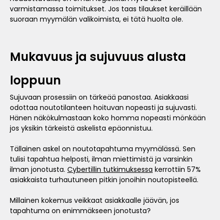
varmistamassa toimitukset. Jos taas tilaukset keräillään
suoraan myymälän valikoimista, ei tätä huolta ole.
Mukavuus ja sujuvuus alusta
loppuun
Sujuvaan prosessiin on tärkeää panostaa. Asiakkaasi
odottaa noutotilanteen hoituvan nopeasti ja sujuvasti.
Hänen näkökulmastaan koko homma nopeasti mönkään
jos yksikin tärkeistä askelista epäonnistuu.
Tällainen askel on noutotapahtuma myymälässä. Sen
tulisi tapahtua helposti, ilman miettimistä ja varsinkin
ilman jonotusta.
Cybertillin tutkimuksessa
kerrottiin 57%
asiakkaista turhautuneen pitkin jonoihin noutopisteellä.
Millainen kokemus veikkaat asiakkaalle jäävän, jos
tapahtuma on enimmäkseen jonotusta?