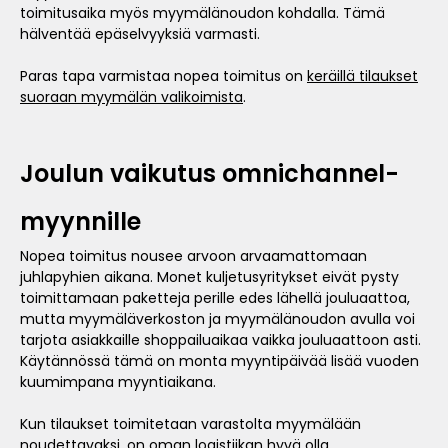
toimitusaika myös myymälänoudon kohdalla. Tämä
hälventää epäselvyyksiä varmasti.
Paras tapa varmistaa nopea toimitus on
keräillä tilaukset
suoraan myymälän valikoimista
.
Joulun vaikutus omnichannel-
myynnille
Nopea toimitus nousee arvoon arvaamattomaan
juhlapyhien aikana. Monet kuljetusyritykset eivät pysty
toimittamaan paketteja perille edes lähellä jouluaattoa,
mutta myymäläverkoston ja myymälänoudon avulla voi
tarjota asiakkaille shoppailuaikaa vaikka jouluaattoon asti.
Käytännössä tämä on monta myyntipäivää lisää vuoden
kuumimpana myyntiaikana.
Kun tilaukset toimitetaan varastolta myymälään
noudettavaksi, on oman logistiikan hyvä olla