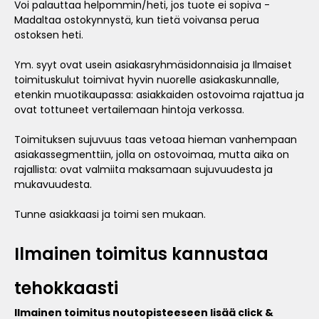
Voi palauttaa helpommin/heti, jos tuote ei sopiva -
Madaltaa ostokynnystä, kun tietä voivansa perua
ostoksen heti.
Ym. syyt ovat usein asiakasryhmäsidonnaisia ja Ilmaiset
toimituskulut toimivat hyvin nuorelle asiakaskunnalle,
etenkin muotikaupassa: asiakkaiden ostovoima rajattua ja
ovat tottuneet vertailemaan hintoja verkossa.
Toimituksen sujuvuus taas vetoaa hieman vanhempaan
asiakassegmenttiin, jolla on ostovoimaa, mutta aika on
rajallista: ovat valmiita maksamaan sujuvuudesta ja
mukavuudesta.
Tunne asiakkaasi ja toimi sen mukaan.
Ilmainen toimitus kannustaa
tehokkaasti
Ilmainen toimitus noutopisteeseen lisää click &