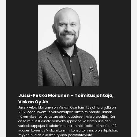
Jussi-Pekka Moilanen – Toimitusjohtaja,
Viskan Oy Ab
Jussi-Pekka Moilanen on Viskan Oy:n toimitusjohtaja, jolla on
20 vuoden kokemus verkkokaupan liiketoiminnasta. Hänen
näkemyksensä perustuu ainutlaatuiseen kaksoisrooliin: hän
on toiminut 8 vuotta verkkokauppiaana vastaten useiden
verkkokauppojen liiketoiminnasta, minkä lisäksi hänellä on 12
vuoden kokemus Viskanilta mm. konsultoinnin, projektijohdon,
myynnin ja asiakaskehityksen johtotehtävistä.