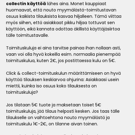
collectin käyttöä
lähes aina. Monet kauppiaat
huomaavat, että nouto myymälästä-toimitustavan
osuus kaikista tilauksista kasvaa hiljalleen. Tämä viittaa
myös siihen, että asiakkaat pikku hiljaa tottuvat sen
käyttöön, eikä kannata odottaa äkillistä käyttäjäsiirtoa
tälle toimitustavalle.
Toimituskuluja ei aina tarvitse painaa ihan nollaan asti,
vaan voi olla hyvä kokeilla esim. normaalia pienempää
toimituskulua, kuten 2€, jos postittaessa kulu on 5€.
Click & collect-toimituskulun määrittämiseen on hyvä
käyttää tilauksen keskiarvoa ohjurina: Asiakkaasi usein
miettii, kuinka iso osuus koko tilauksesta on
toimituskuluja?
Jos tilataan 5€ tuote ja maksetaan toiset 5€
toimituskuluja, jää tilaus helposti kesken. Jos taas tälle
tilaukselle on vaihtoehtona nouto myymälästä ja
toimituskulu 1€-2€, on tilanne aivan toinen.