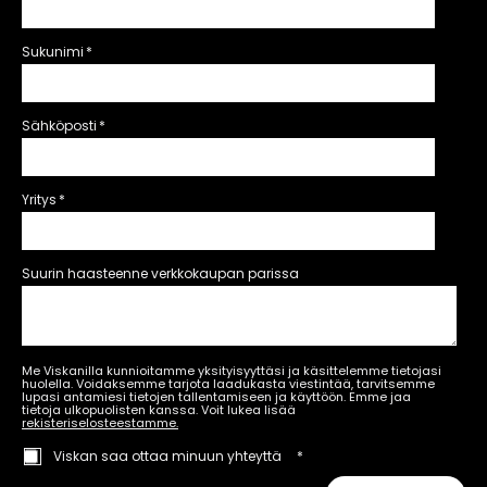
Sukunimi
*
Sähköposti
*
Yritys
*
Suurin haasteenne verkkokaupan parissa
Me Viskanilla kunnioitamme yksityisyyttäsi ja käsittelemme tietojasi
huolella. Voidaksemme tarjota laadukasta viestintää, tarvitsemme
lupasi antamiesi tietojen tallentamiseen ja käyttöön. Emme jaa
tietoja ulkopuolisten kanssa. Voit lukea lisää
rekisteriselosteestamme.
Viskan saa ottaa minuun yhteyttä
*