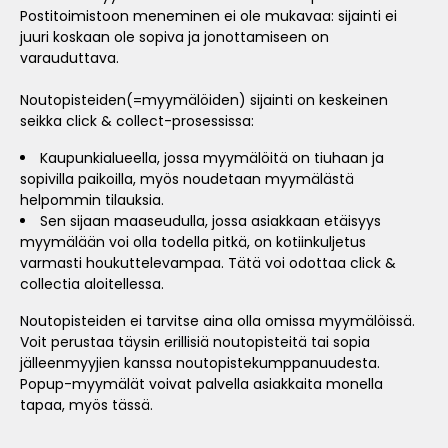
Postitoimistoon meneminen ei ole mukavaa: sijainti ei
juuri koskaan ole sopiva ja jonottamiseen on
varauduttava.
Noutopisteiden(=myymälöiden) sijainti on keskeinen
seikka click & collect-prosessissa:
Kaupunkialueella, jossa myymälöitä on tiuhaan ja
sopivilla paikoilla, myös noudetaan myymälästä
helpommin tilauksia.
Sen sijaan maaseudulla, jossa asiakkaan etäisyys
myymälään voi olla todella pitkä, on kotiinkuljetus
varmasti houkuttelevampaa. Tätä voi odottaa click &
collectia aloitellessa.
Noutopisteiden ei tarvitse aina olla omissa myymälöissä.
Voit perustaa täysin erillisiä noutopisteitä tai sopia
jälleenmyyjien kanssa noutopistekumppanuudesta.
Popup-myymälät voivat palvella asiakkaita monella
tapaa, myös tässä.