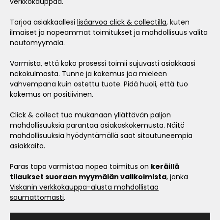
verkkokauppaa.
Tarjoa asiakkaallesi
lisäarvoa click & collectilla
, kuten
ilmaiset ja nopeammat toimitukset ja mahdollisuus valita
noutomyymälä.
Varmista, että koko prosessi toimii sujuvasti asiakkaasi
näkökulmasta. Tunne ja kokemus jää mieleen
vahvempana kuin ostettu tuote. Pidä huoli, että tuo
kokemus on positiivinen.
Click & collect tuo mukanaan yllättävän paljon
mahdollisuuksia parantaa asiakaskokemusta. Näitä
mahdollisuuksia hyödyntämällä saat sitoutuneempia
asiakkaita.
Paras tapa varmistaa nopea toimitus on
keräillä
tilaukset suoraan myymälän valikoimista
, jonka
Viskanin verkkokauppa-alusta mahdollistaa
saumattomasti
.