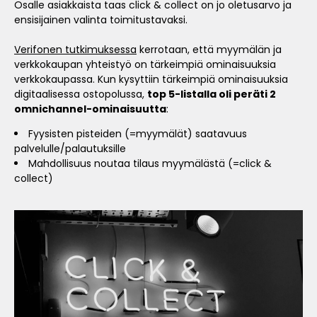
Osalle asiakkaista taas click & collect on jo oletusarvo ja
ensisijainen valinta toimitustavaksi.
Verifonen tutkimuksessa
kerrotaan, että myymälän ja
verkkokaupan yhteistyö on tärkeimpiä ominaisuuksia
verkkokaupassa. Kun kysyttiin tärkeimpiä ominaisuuksia
digitaalisessa ostopolussa,
top 5-listalla oli peräti 2
omnichannel-ominaisuutta
:
Fyysisten pisteiden (=myymälät) saatavuus
palvelulle/palautuksille
Mahdollisuus noutaa tilaus myymälästä (=click &
collect)