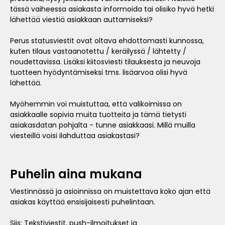
tässä vaiheessa asiakasta informoida tai olisiko hyvä hetki
lähettää viestiä asiakkaan auttamiseksi?
Perus statusviestit ovat oltava ehdottomasti kunnossa,
kuten tilaus vastaanotettu / keräilyssä / lähtetty /
noudettavissa. Lisäksi kiitosviesti tilauksesta ja neuvoja
tuotteen hyödyntämiseksi tms. lisäarvoa olisi hyvä
lähettää.
Myöhemmin voi muistuttaa, että valikoimissa on
asiakkaalle sopivia muita tuotteita ja tämä tietysti
asiakasdatan pohjalta - tunne asiakkaasi. Millä muilla
viesteillä voisi ilahduttaa asiakastasi?
Puhelin aina mukana
Viestinnässä ja asioinnissa on muistettava koko ajan että
asiakas käyttää ensisijaisesti puhelintaan.
Siis: Tekstiviestit, push-ilmoitukset ja