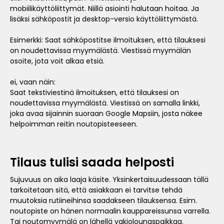
mobiilikäyttöliittymät. Niillä asiointi halutaan hoitaa. Ja
lisäksi sähköpostit ja desktop-versio käyttöliittymästä.
Esimerkki: Saat sähköpostitse ilmoituksen, että tilauksesi
on noudettavissa myymälästä. Viestissä myymälän
osoite, jota voit alkaa etsiä.
ei, vaan näin:
Saat tekstiviestinä ilmoituksen, että tilauksesi on
noudettavissa myymälästä. Viestissä on samalla linkki,
joka avaa sijainnin suoraan Google Mapsiin, josta näkee
helpoimman reitin noutopisteeseen.
Tilaus tulisi saada helposti
Sujuvuus on aika laaja käsite. Yksinkertaisuudessaan tällä
tarkoitetaan sitä, että asiakkaan ei tarvitse tehdä
muutoksia rutiineihinsa saadakseen tilauksensa. Esim.
noutopiste on hänen normaalin kauppareissunsa varrella.
Tai noutomyymälä on lähellä vakiolounaspaikkaa.