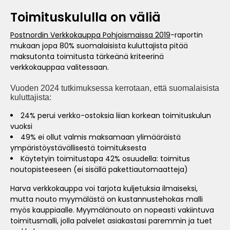
Toimituskululla on väliä
Postnordin Verkkokauppa Pohjoismaissa 2019
-raportin
mukaan jopa 80% suomalaisista kuluttajista pitää
maksutonta toimitusta tärkeänä kriteerinä
verkkokauppaa valitessaan.
Vuoden 2024 tutkimuksessa kerrotaan, että suomalaisista
kuluttajista:
24% perui verkko-ostoksia liian korkean toimituskulun
vuoksi
49% ei ollut valmis maksamaan ylimääräistä
ympäristöystävällisestä toimituksesta
Käytetyin toimitustapa 42% osuudella: toimitus
noutopisteeseen (ei sisällä pakettiautomaatteja)
Harva verkkokauppa voi tarjota kuljetuksia ilmaiseksi,
mutta nouto myymälästä on kustannustehokas malli
myös kauppiaalle. Myymälänouto on nopeasti vakiintuva
toimitusmalli, jolla palvelet asiakastasi paremmin ja tuet