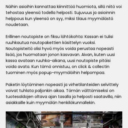
Näihin asioihin kannattaa kiinnittää huomiota, sillä niitä voi
tehostaa yleensä todella helposti. Sujuvuus ja asioinnin
helppous kun yleensä on syy, miksi tilaus myymälästä
noudetaan.
Erillinen noutopiste on fiksu lähtökohta: Kassan ei tulisi
ruuhkautua noutopakettien käsittelyn vuoksi.
Noutopisteitä olisi hyvä myös voida perustaa nopeasti
lisää, jos huomataan jonon kasvavan. Aivan, kuten uusi
kassa avataan ruuhka-aikana, uusi noutopiste pitäisi
voida avata. Kun tämä onnistuu, on click & collectin
tuominen myös popup-myymälöihin helpompaa.
Paketin löytäminen nopeasti ja virhetilanteiden selvittely
voivat tuhlata paljonkin aikaa. Tämän välttämiseksi on
tuotesaldojen oltava ajan tasalla ja helposti saatavilla, niin
asiakkaille kuin myymälän henkilökunnallekin.