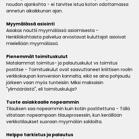
noudon ajankohta - ei tarvitse istua koton odottamassa
annetun aikaikkunan ajan.
Myymälässä asiointi
Asiakas nauttii myymälässä asioimisesta -
Henkilökohtaista palvelua arvostavat kuluttajat asioivat
mielellään myymälässä.
Pienemmät toimituskulut
Matalammat toimitus- ja palautuskulut vs toimitus
postitse - Toimituskulut ovat saavuttaneet kriittisen roolin
verkkokaupan konversion kannalta, eikä se aina pohjaudu
järkeen vaan myös tunteisiin: Miksi maksaisin
"ylimääräistä", eli toimituskuluja?
Tuote asiakkaalle nopeammin
Tilauksen saa nopeammin kuin kotiin postitettuna - Tällä
viitataan nopeampaan tilausprosessiin, kun keräillään
verkkotilaukset suoraan myymälän saldoilta.
Helppo tarkistus ja palautus