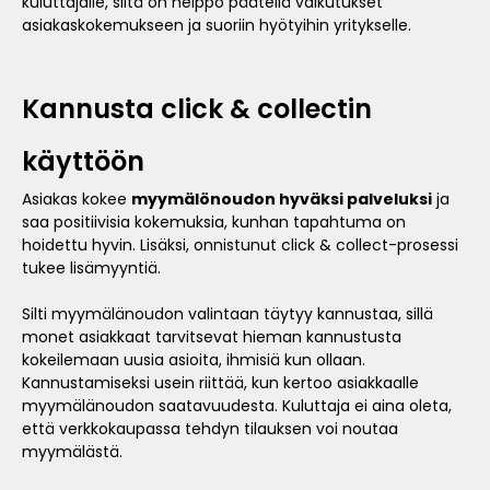
kuluttajalle, siitä on helppo päätellä vaikutukset
asiakaskokemukseen ja suoriin hyötyihin yritykselle.
Kannusta click & collectin
käyttöön
Asiakas kokee
myymälönoudon hyväksi palveluksi
ja
saa positiivisia kokemuksia, kunhan tapahtuma on
hoidettu hyvin. Lisäksi, onnistunut click & collect-prosessi
tukee lisämyyntiä.
Silti myymälänoudon valintaan täytyy kannustaa, sillä
monet asiakkaat tarvitsevat hieman kannustusta
kokeilemaan uusia asioita, ihmisiä kun ollaan.
Kannustamiseksi usein riittää, kun kertoo asiakkaalle
myymälänoudon saatavuudesta. Kuluttaja ei aina oleta,
että verkkokaupassa tehdyn tilauksen voi noutaa
myymälästä.