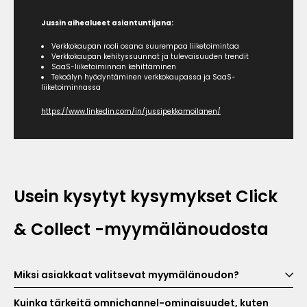
Jussin aihealueet asiantuntijana:
Verkkokaupan rooli osana suurempaa liiketoimintaa
Verkkokaupan kehityssuunnat ja tulevaisuuden trendit
SaaS-liiketoiminnan kehittäminen
Tekoälyn hyödyntäminen verkkokaupassa ja SaaS-
liiketoiminnassa
https://www.linkedin.com/in/jussipekkamoilanen/
Usein kysytyt kysymykset Click
& Collect -myymälänoudosta
Miksi asiakkaat valitsevat myymälänoudon?
Kuinka tärkeitä omnichannel-ominaisuudet, kuten