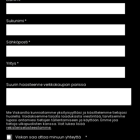
Sukunimi
*
Sähköposti
*
Yritys
*
Suurin haasteenne verkkokaupan parissa
Me Viskanilla kunnioitamme yksityisyyttäsi ja käsittelemme tietojasi
huolella. Voidaksemme tarjota laadukasta viestintää, tarvitsemme
lupasi antamiesi tietojen tallentamiseen ja käyttöön. Emme jaa
tietoja ulkopuolisten kanssa. Voit lukea lisää
rekisteriselosteestamme.
Viskan saa ottaa minuun yhteyttä
*