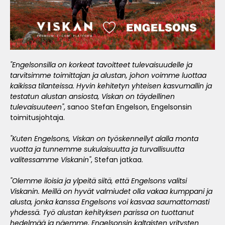
"Engelsonsilla on korkeat tavoitteet tulevaisuudelle ja
tarvitsimme toimittajan ja alustan, johon voimme luottaa
kaikissa tilanteissa. Hyvin kehitetyn yhteisen kasvumallin ja
testatun alustan ansiosta, Viskan on täydellinen
tulevaisuuteen"
, sanoo Stefan Engelson, Engelsonsin
toimitusjohtaja.
"Kuten Engelsons, Viskan on työskennellyt alalla monta
vuotta ja tunnemme sukulaisuutta ja turvallisuutta
valitessamme Viskanin"
, Stefan jatkaa.
"Olemme iloisia ja ylpeitä siitä, että Engelsons valitsi
Viskanin. Meillä on hyvät valmiudet olla vakaa kumppani ja
alusta, jonka kanssa Engelsons voi kasvaa saumattomasti
yhdessä. Työ alustan kehityksen parissa on tuottanut
hedelmää ja näemme, Engelsonsin kaltaisten yritysten