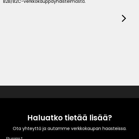
B2B/B2C-verkkokauppayhdistelmästä.
Haluatko tietää lisää?
Ota yhteyttä ja autamme verkkokaupan haasteissa.
Etunimi
*