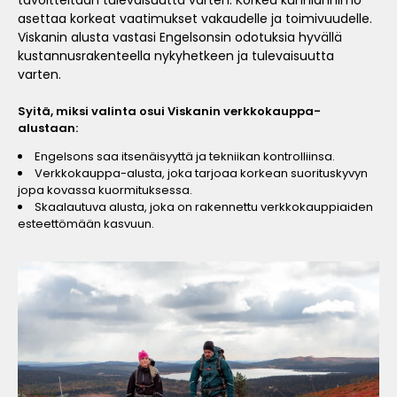
tavoitteitaan tulevaisuutta varten. Korkea kunnianhimo
asettaa korkeat vaatimukset vakaudelle ja toimivuudelle.
Viskanin alusta vastasi Engelsonsin odotuksia hyvällä
kustannusrakenteella nykyhetkeen ja tulevaisuutta
varten.
Syitä, miksi valinta osui Viskanin verkkokauppa-
alustaan:
Engelsons saa itsenäisyyttä ja tekniikan kontrolliinsa.
Verkkokauppa-alusta, joka tarjoaa korkean suorituskyvyn
jopa kovassa kuormituksessa.
Skaalautuva alusta, joka on rakennettu verkkokauppiaiden
esteettömään kasvuun.