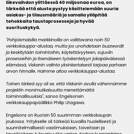
liikevaihdon ylittäessä 40 miljoonaa euroa, on
tärkeää että alusta pystyy käsittelemään suuria
asiakas- ja tilausmääriä ja samalla ylläpitää
tehokkaita taustaprosesseja ja hyvää
suorituskykyä.
"Pohjoismaisilla markkinoilla on valittavana noin 50
verkkokauppa-alustaa, mutta jos unohdetaan buzzwordit
ja keskitytään toimintoihin, käytettävyyteen, sujuviin
prosesseihin ja itsenäiseen työskentelyyn jokapäiväisessä
elämässä, Viskanin valinta yksinkertaisesti tarjoaa parhaan
arvon hinnalle. Haimme aitoa verkkokauppa-alustaa.
Toinen tärkeä syy oli se, että Viskanin avulla vähennämme
projektin monimutkaisuutta menettämättä
toiminnallisuuksia"
, sanoo Engelsonsin
verkkokauppapäällikkö Philip Utagawa.
Engelsons on Ruotsin 50 suurimman verkkokaupan
joukossa. Yritykselle oli tärkeää kuvailla huolellisesti ja
suunnitelmallisesti vaatimuksiaan, toiveitaan ja