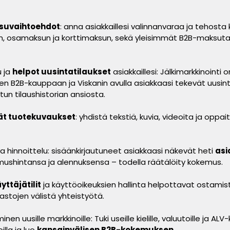
suvaihtoehdot
: anna asiakkaillesi valinnanvaraa ja tehosta
un, osamaksun ja korttimaksun, sekä yleisimmät B2B-maksu
 ja
helpot uusintatilaukset
asiakkaillesi: Jälkimarkkinointi 
 B2B-kauppaan ja Viskanin avulla asiakkaasi tekevät uusint
tun tilaushistorian ansiosta.
t tuotekuvaukset
: yhdistä tekstiä, kuvia, videoita ja oppai
a hinnoittelu: sisäänkirjautuneet asiakkaasi näkevät heti
asi
imushintansa ja alennuksensa – todella räätälöity kokemus.
yttäjätilit
ja käyttöoikeuksien hallinta helpottavat ostamis
astojen välistä yhteistyötä.
en uusille markkinoille: Tuki useille kielille, valuutoille ja AL
illa ja luo
kansainvälisen B2B-kokemuksen
.