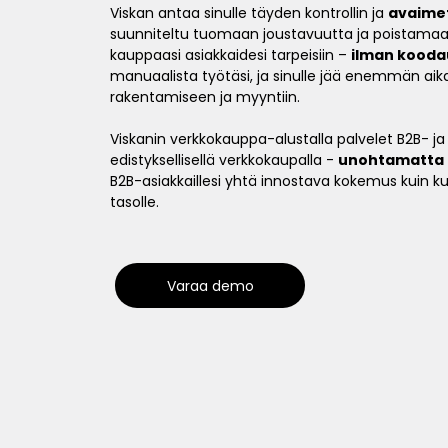
Viskan antaa sinulle täyden kontrollin ja
avaime
suunniteltu tuomaan joustavuutta ja poistama
kauppaasi asiakkaidesi tarpeisiin –
ilman koodau
manuaalista työtäsi, ja sinulle jää enemmän ai
rakentamiseen ja myyntiin.
Viskanin verkkokauppa-alustalla palvelet B2B- ja
edistyksellisellä verkkokaupalla -
unohtamatta a
B2B-asiakkaillesi yhtä innostava kokemus kuin kul
tasolle.
Varaa demo