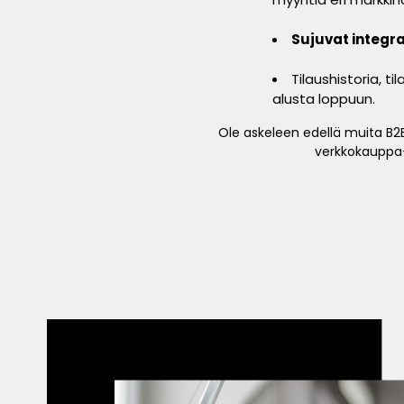
Sujuvat integra
Tilaushistoria, ti
alusta loppuun.
Ole askeleen edellä muita B2B
verkkokauppa-