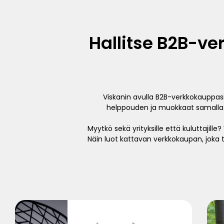
Hallitse B2B-ve
Viskanin avulla B2B-verkkokauppasi o
helppouden ja muokkaat samalla it
Myytkö sekä yrityksille että kuluttajill
Näin luot kattavan verkkokaupan, jok