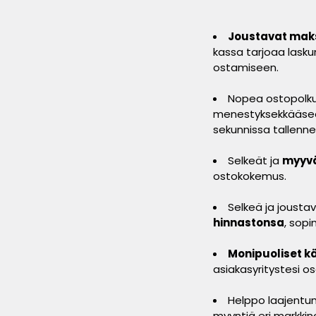
Joustavat mak
kassa tarjoaa lask
ostamiseen.
Nopea ostopolku
menestyksekkääseen
sekunnissa tallenne
Selkeät ja
myyvä
ostokokemus.
Selkeä ja joustav
hinnastonsa
, sop
Monipuoliset kä
asiakasyritystesi os
Helppo laajentumin
myyntiä eri markkino