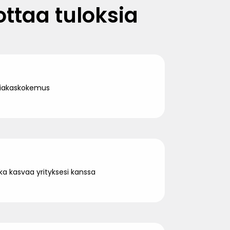
ttaa tuloksia
siakaskokemus
ka kasvaa yrityksesi kanssa