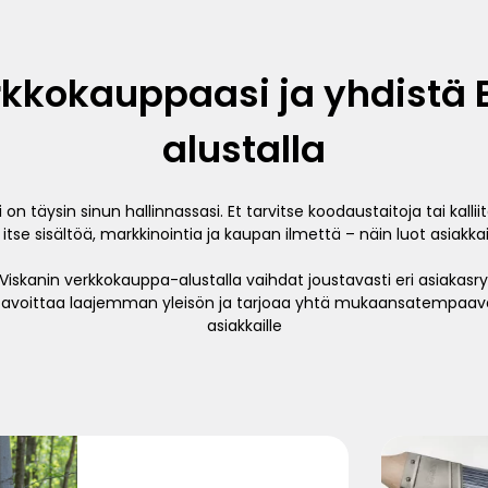
rkkokauppaasi ja yhdistä
alustalla
n täysin sinun hallinnassasi. Et tarvitse koodaustaitoja tai kallii
se sisältöä, markkinointia ja kaupan ilmettä – näin luot asiakka
e? Viskanin verkkokauppa-alustalla vaihdat joustavasti eri asiakasr
a tavoittaa laajemman yleisön ja tarjoaa yhtä mukaansatempaav
asiakkaille