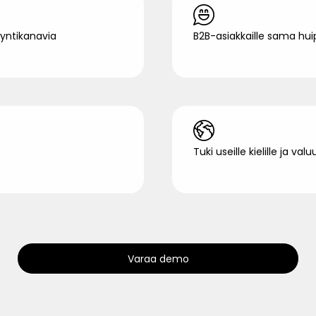
myyntikanavia
B2B-asiakkaille sama hu
Tuki useille kielille ja v
Varaa demo