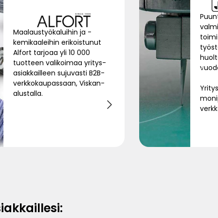
Puun
valmi
Maalaustyökaluihin ja -
toimi
kemikaaleihin erikoistunut
työst
Alfort tarjoaa yli 10 000
huolt
tuotteen valikoimaa yritys-
vuod
asiakkailleen sujuvasti B2B-
verkkokaupassaan, Viskan-
Yrity
alustalla.
monip
verkk
akkaillesi: