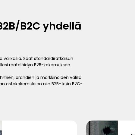
 B2B/B2C yhdellä
ta välikäsiä. Saat standardiratkaisun
illesi räätälöidyn B2B-kokemuksen.
yhmien, brändien ja markkinoiden välillä.
an ostokokemuksen niin B2B- kuin B2C-