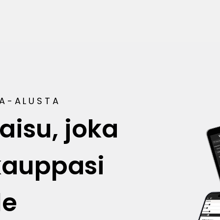
PA-ALUSTA
aisu, joka
kauppasi
le