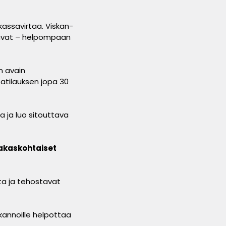
 kassavirtaa. Viskan-
tavat – helpompaan
on avain
atilauksen jopa 30
ta ja luo sitouttava
akaskohtaiset
ta ja tehostavat
V-kannoille helpottaa