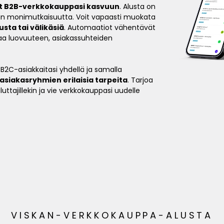
t B2B-verkkokauppasi kasvuun
. Alusta on
an monimutkaisuutta. Voit vapaasti muokata
sta tai välikäsiä
. Automaatiot vähentävät
kaa luovuuteen, asiakassuhteiden
 B2C-asiakkaitasi yhdellä ja samalla
siakasryhmien erilaisia tarpeita
. Tarjoa
uttajillekin ja vie verkkokauppasi uudelle
VISKAN-VERKKOKAUPPA-ALUSTA