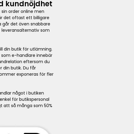
kad kundnöjdhet
 sin order online men
det oftast ett billigare
ta går det även snabbare
t leveransalternativ som
ll din butik för utlämning.
dig som e-handlare innebär
kundrelation eftersom du
 din butik. Du får
kommer exponeras för fler
ndlar något i butiken
enkel för butikspersonal
ligt att så många som 50%