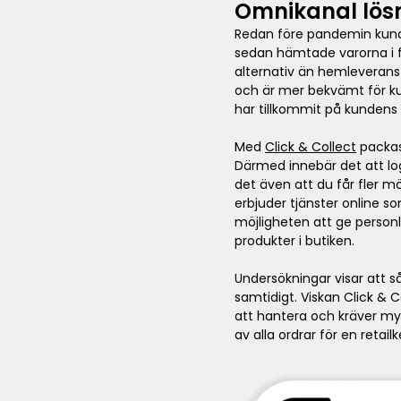
Omnikanal lösni
Redan före pandemin kunde 
sedan hämtade varorna i fy
alternativ än hemleverans
och är mer bekvämt för kun
har tillkommit på kundens
Med
Click & Collect
packas 
Därmed innebär det att log
det även att du får fler m
erbjuder tjänster online so
möjligheten att ge person
produkter i butiken.
Undersökningar visar att 
samtidigt. Viskan Click & C
att hantera och kräver myc
av alla ordrar för en retai