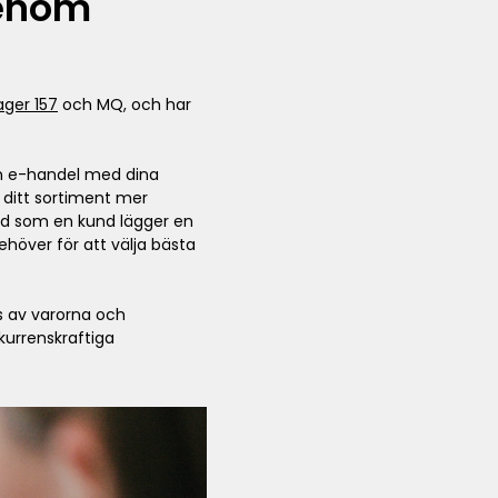
genom
ager 157
och MQ, och har
din e-handel med dina
 ditt sortiment mer
und som en kund lägger en
behöver för att välja bästa
ns av varorna och
kurrenskraftiga