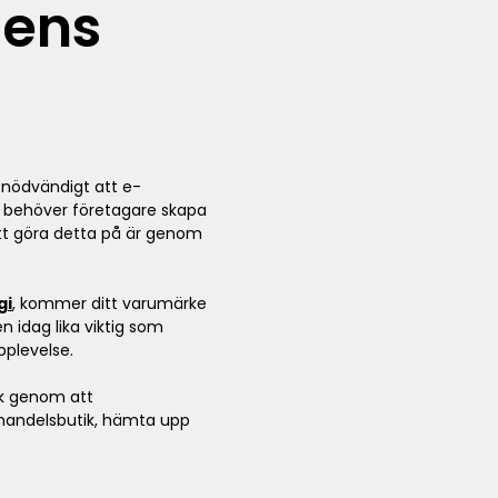
dens
 nödvändigt att e-
t behöver företagare skapa
tt göra detta på är genom
gi
, kommer ditt varumärke
n idag lika viktig som
pplevelse.
tik genom att
-handelsbutik, hämta upp
.