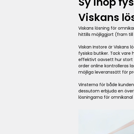
Sy ihop fy
Viskans lö
Viskans lösning för omnika
hittills möjliggjort (fram t
Viskan Instore är Viskans 
fysiska butiker. Tack vare
effektivt oavsett hur stor
order online kontrolleras l
möjliga leveranssätt för p
Vinsterna för både kunden 
dessutom erbjuda en överlä
lösningarna för omnikana