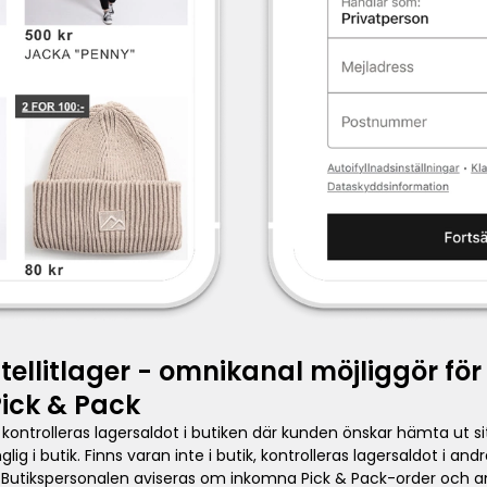
ellitlager - omnikanal möjliggör för e
ick & Pack
ontrolleras lagersaldot i butiken där kunden önskar hämta ut sit
lig i butik. Finns varan inte i butik, kontrolleras lagersaldot i an
. Butikspersonalen aviseras om inkomna Pick & Pack-order och an