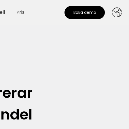
ll
Pris
Boka demo
rerar
andel