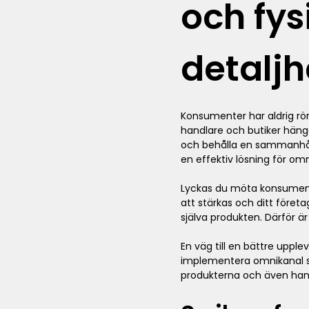
och fys
detalj
Konsumenter har aldrig rör
handlare och butiker häng
och behålla en sammanhåll
en effektiv lösning för omn
Lyckas du möta konsumen
att stärkas och ditt föret
själva produkten. Därför ä
En väg till en bättre uppl
implementera omnikanal so
produkterna och även hanter