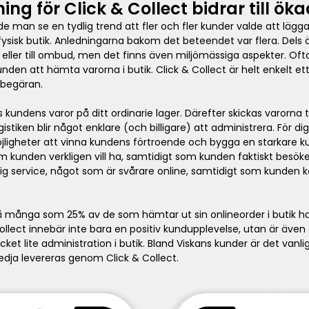
ng för Click & Collect bidrar till ö
man se en tydlig trend att fler och fler kunder valde att lägga
sisk butik. Anledningarna bakom det beteendet var flera. Dels är 
 eller till ombud, men det finns även miljömässiga aspekter. Of
den att hämta varorna i butik. Click & Collect är helt enkelt et
 begäran.
kundens varor på ditt ordinarie lager. Därefter skickas varorna ti
istiken blir något enklare (och billigare) att administrera. För 
öjligheter att vinna kundens förtroende och bygga en starkare 
m kunden verkligen vill ha, samtidigt som kunden faktiskt besöker
lig service, något som är svårare online, samtidigt som kunden 
så många som 25% av de som hämtar ut sin onlineorder i butik ha
ollect innebär inte bara en positiv kundupplevelse, utan är även 
ket lite administration i butik. Bland Viskans kunder är det van
lkedja levereras genom Click & Collect.