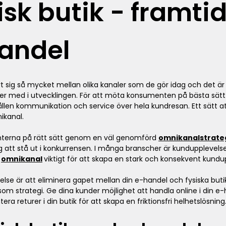
isk butik - framti
handel
t sig så mycket mellan olika kanaler som de gör idag och det är
er med i utvecklingen. För att möta konsumenten på bästa sät
en kommunikation och service över hela kundresan. Ett sätt a
ikanal.
terna på rätt sätt genom en väl genomförd
omnikanalstrate
ag att stå ut i konkurrensen. I många branscher är kundupplevelse
r
omnikanal
viktigt för att skapa en stark och konsekvent kundu
evelse är att eliminera gapet mellan din e-handel och fysiska bu
m strategi. Ge dina kunder möjlighet att handla online i din e
a returer i din butik för att skapa en friktionsfri helhetslösning