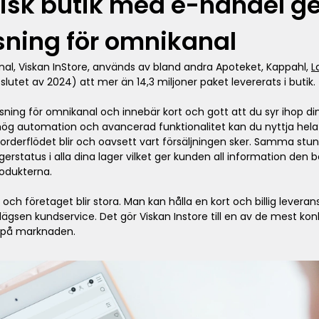
sisk butik med e-handel 
sning för omnikanal
nal, Viskan InStore, används av bland andra Apoteket, Kappahl,
L
ill slutet av 2024) att mer än 14,3 miljoner paket levererats i butik.
lösning för omnikanal och innebär kort och gott att du syr ihop 
 hög automation och avancerad funktionalitet kan du nyttja hela
t orderflödet blir och oavsett vart försäljningen sker. Samma st
agerstatus i alla dina lager vilket ger kunden all information den 
rodukterna.
och företaget blir stora. Man kan hålla en kort och billig levera
gsen kundservice. Det gör Viskan Instore till en av de mest kon
l på marknaden.