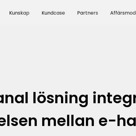
Kunskap
Kundcase
Partners
Affärsmode
nal lösning integ
elsen mellan e-h