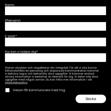
Namn
Efternamn
E-post
*
Hur kan vi hjälpa dig?
Viskan skyddar och respekterar din integritet. För att vi ska kunna
tillhandahålla en personlig och anpassad kommunikation kommer
vi behöva lagra och behandla dina uppgifter. Vi kommer endast
skicka information vi bedömer är relevant för dig. Vi delar inte dina
uppgifter med någon annan. Du kan hitta mer information i vår
integritetspolicy
.
Viskan får kommunicera med mig