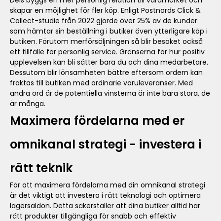
Dels byggs en mer personlig relation till varumärket och
skapar en möjlighet för fler köp. Enligt Postnords Click &
Collect-studie från 2022 gjorde över 25% av de kunder
som hämtar sin beställning i butiker även ytterligare köp i
butiken. Förutom merförsäljningen så blir besöket också
ett tillfälle för personlig service. Gränserna för hur positiv
upplevelsen kan bli sätter bara du och dina medarbetare.
Dessutom blir lönsamheten bättre eftersom ordern kan
fraktas till butiken med ordinarie varuleveranser. Med
andra ord är de potentiella vinsterna är inte bara stora, de
är många.
Maximera fördelarna med er
omnikanal strategi - investera i
rätt teknik
För att maximera fördelarna med din omnikanal strategi
är det viktigt att investera i rätt teknologi och optimera
lagersaldon. Detta säkerställer att dina butiker alltid har
rätt produkter tillgängliga för snabb och effektiv