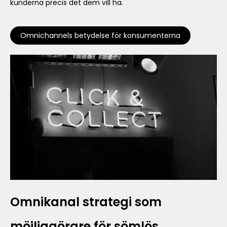
kunderna precis det dem vill ha.
Omnichannels betydelse för konsumenterna
Omnikanal strategi som
möjliggörare för sömlös