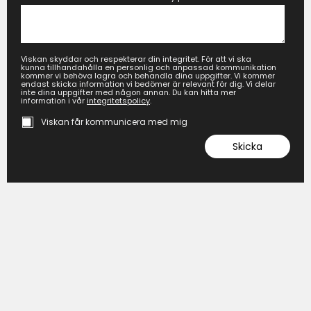
Viskan skyddar och respekterar din integritet. För att vi ska
kunna tillhandahålla en personlig och anpassad kommunikation
kommer vi behöva lagra och behandla dina uppgifter. Vi kommer
endast skicka information vi bedömer är relevant för dig. Vi delar
inte dina uppgifter med någon annan. Du kan hitta mer
information i vår
integritetspolicy
.
Viskan får kommunicera med mig