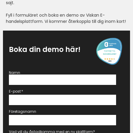
sajt.
Fyll i formuläret och boka en demo av Viskan E-
handelsplattform. Vi kommer återkoppla till dig inom kort!
Boka din demo här!
Namn
E-post
*
Företagsnamn
Vad vill du åstadkomma med en ny plattform?