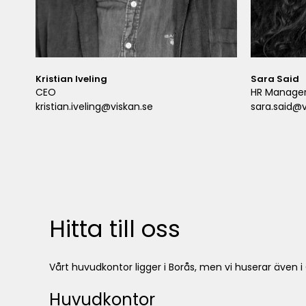
Kristian Iveling
Sara Said
CEO
HR Manage
kristian.iveling@viskan.se
sara.said@v
Hitta till oss
Vårt huvudkontor ligger i Borås, men vi huserar även i
Huvudkontor