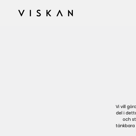
Vi vill gö
del i det
och st
tänkbara 