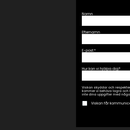
Namn
Efternamn
E-post
*
Hur kan vi hjälpa dig?
Viskan skyddar och respekter
kommer vi behöva lagra och b
inte dina uppgifter med någo
Viskan får kommunic