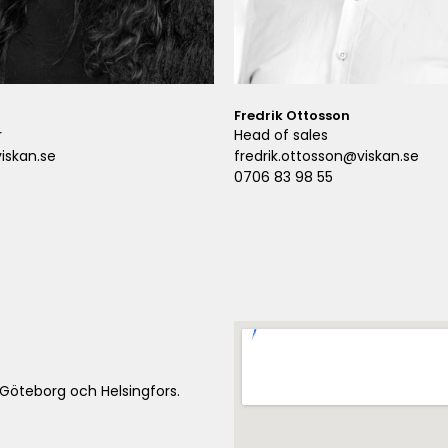
Fredrik Ottosson
r
Head of sales
iskan.se
fredrik.ottosson@viskan.se
0706 83 98 55
 Göteborg och Helsingfors.