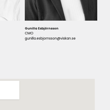
Gunilla Esbjörnsson
CMO
gunilla.esbjornsson@viskan.se