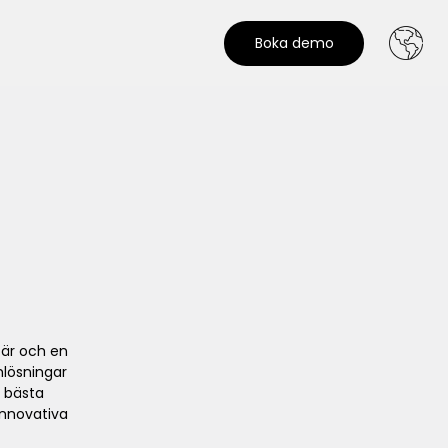
Boka demo
ffär och en
mlösningar
n bästa
innovativa