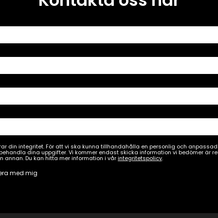
Kontakta oss här
ar din integritet. För att vi ska kunna tillhandahålla en personlig och anpass
ehandla dina uppgifter. Vi kommer endast skicka information vi bedömer är rele
n annan. Du kan hitta mer information i vår
integritetspolicy
.
era med mig