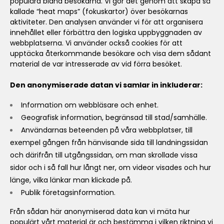
populära bland besökarna. Vi gör det genom att skapa så
kallade “heat maps” (fokuskartor) över besökarnas
aktiviteter. Den analysen använder vi för att organisera
innehållet eller förbättra den logiska uppbyggnaden av
webbplatserna. Vi använder också cookies för att
upptäcka återkommande besökare och visa dem sådant
material de var intresserade av vid förra besöket.
Den anonymiserade datan vi samlar in inkluderar:
Information om webbläsare och enhet.
Geografisk information, begränsad till stad/samhälle.
Användarnas beteenden på våra webbplatser, till
exempel gången från hänvisande sida till landningssidan
och därifrån till utgångssidan, om man skrollade vissa
sidor och i så fall hur långt ner, om videor visades och hur
länge, vilka länkar man klickade på.
Publik företagsinformation.
Från sådan här anonymiserad data kan vi mäta hur
populärt vårt material är och bestämma i vilken riktning vi