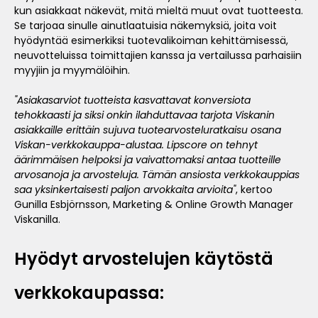
kun asiakkaat näkevät, mitä mieltä muut ovat tuotteesta.
Se tarjoaa sinulle ainutlaatuisia näkemyksiä, joita voit
hyödyntää esimerkiksi tuotevalikoiman kehittämisessä,
neuvotteluissa toimittajien kanssa ja vertailussa parhaisiin
myyjiin ja myymälöihin.
"Asiakasarviot tuotteista kasvattavat konversiota
tehokkaasti ja siksi onkin ilahduttavaa tarjota Viskanin
asiakkaille erittäin sujuva tuotearvosteluratkaisu osana
Viskan-verkkokauppa-alustaa. Lipscore on tehnyt
äärimmäisen helpoksi ja vaivattomaksi antaa tuotteille
arvosanoja ja arvosteluja. Tämän ansiosta verkkokauppias
saa yksinkertaisesti paljon arvokkaita arvioita"
, kertoo
Gunilla Esbjörnsson, Marketing & Online Growth Manager
Viskanilla.
Hyödyt arvostelujen käytöstä
verkkokaupassa: