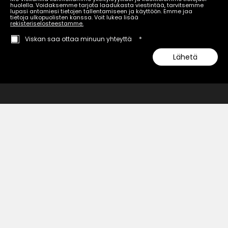
huolella. Voidaksemme tarjota laadukasta viestintää, tarvitsemme
lupasi antamiesi tietojen tallentamiseen ja käyttöön. Emme jaa
tietoja ulkopuolisten kanssa. Voit lukea lisää
rekisteriselosteestamme.
Viskan saa ottaa minuun yhteyttä
*