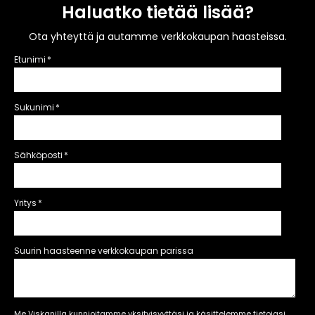
Haluatko tietää lisää?
Ota yhteyttä ja autamme verkkokaupan haasteissa.
Etunimi
*
Sukunimi
*
Sähköposti
*
Yritys
*
Suurin haasteenne verkkokaupan parissa
Me Viskanilla kunnioitamme yksityisyyttäsi ja käsittelemme tietojasi