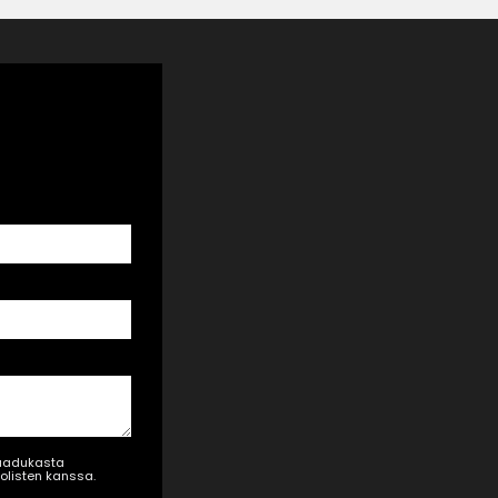
 laadukasta
uolisten kanssa.