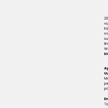
20
vu
Kä
mi
su
Il
We
kl
A
Uu
Ma
pe
pä
E
Tä