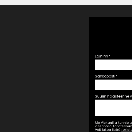
Etunimi
*
Sähköposti
*
Suurin haasteenne 
Me Viskanilla kunnioi
viestintää, tarvitsemm
Voit lukea lisää
rekist