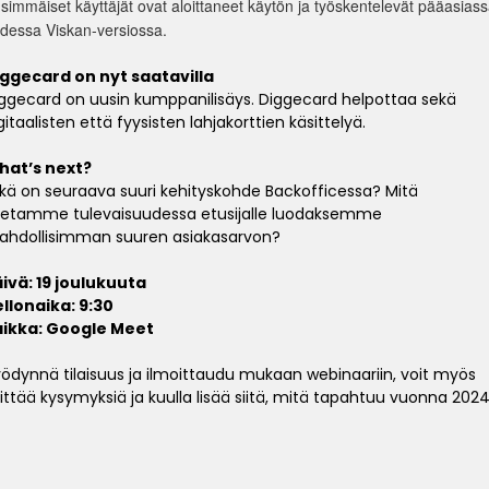
simmäiset käyttäjät ovat aloittaneet käytön ja työskentelevät pääasias
dessa Viskan-versiossa.
ggecard on nyt saatavilla
ggecard on uusin kumppanilisäys. Diggecard helpottaa sekä
gitaalisten että fyysisten lahjakorttien käsittelyä.
hat’s next?
kä on seuraava suuri kehityskohde Backofficessa? Mitä
etamme tulevaisuudessa etusijalle luodaksemme
hdollisimman suuren asiakasarvon?
ivä: 19 joulukuuta
llonaika: 9:30
aikka: Google Meet
ödynnä tilaisuus ja ilmoittaudu mukaan webinaariin, voit myös
ittää kysymyksiä ja kuulla lisää siitä, mitä tapahtuu vuonna 2024