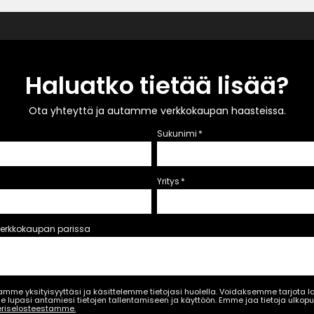
Haluatko tietää lisää?
Ota yhteyttä ja autamme verkkokaupan haasteissa.
Sukunimi
*
Yritys
*
verkkokaupan parissa
tamme yksityisyyttäsi ja käsittelemme tietojasi huolella. Voidaksemme tarjota
e lupasi antamiesi tietojen tallentamiseen ja käyttöön. Emme jaa tietoja ulkop
eriselosteestamme.