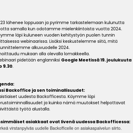
23 lähenee loppuaan ja pyrimme tarkastelemaan kulunutta
otta samalla kun odotamme mielenkiintoista vuotta 2024.
ymme läpi kuluneen vuoden kehitystyön puolen tunnin
ttaisessa webinaarissa. Lisäksi keskustelemme siitä, mitä
unnittelemme alkuvuodelle 2024.
moittaudu mukaan alla olevalla lomakkeella.
binaari pidetään englanniksi
Google Meetissä 19. joulukuuta
o 9.30
.
genda:
si Backoffice ja sen toiminallisuudet:
istiaiset uudesta Backofficesta. Käymme läpi
rustoiminnallisuudet ja kuinka nämä muutokset helpottavat
ivittäistä työtä alustalla.
nsimmäiset asiakkaat ovat livenä uudessa Backofficessa:
rkeä virstanpylväs uudelle Backofficelle on asiakaspalvelun siirto.