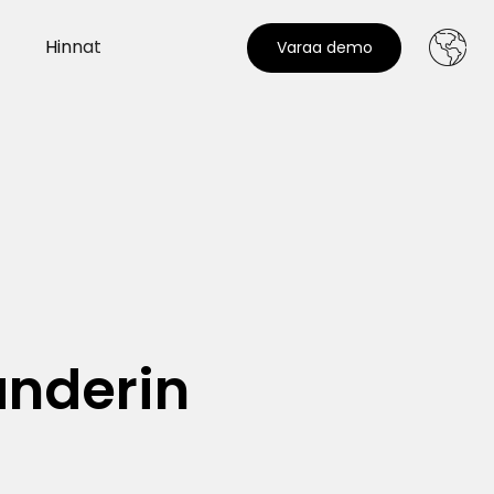
t
Hinnat
Varaa demo
anderin