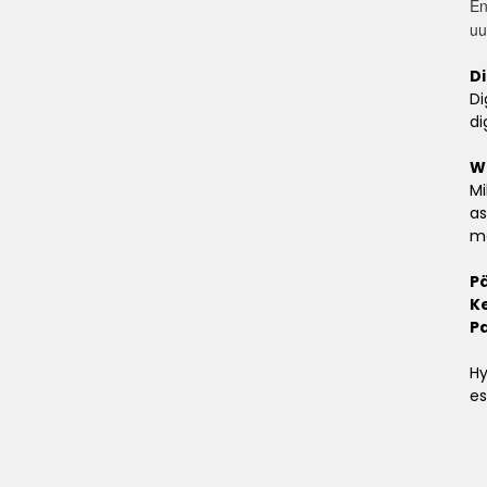
En
uu
Di
Di
di
W
Mi
as
ma
Pä
Ke
P
Hy
es