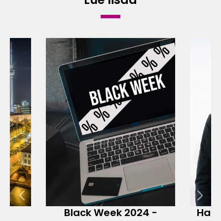
n
Black Week 2024 -
Haas