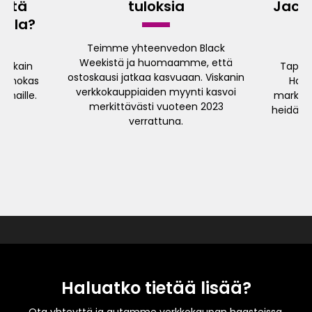
Mitä
tuloksia
Jaco
tella?
Teimme yhteenvedon Black
Weekistä ja huomaamme, että
hokkain
Tapasi
ostoskausi jatkaa kasvuaan. Viskanin
stehokas
Hans
verkkokauppiaiden myynti kasvoi
omaille.
markkino
merkittävästi vuoteen 2023
heidän m
verrattuna.
Haluatko tietää lisää?
Ota yhteyttä ja autamme verkkokaupan haasteissa.