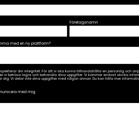
Företagsnamn
omma med en ny plattform?
pekterar din integritet. För att vi ska kunna tillhandahålla en personlig och a
vi behöva lagra och behandla dina uppgifter. Vi kommer endast skicka inform
r dig. Vi delar inte dina uppgifter med någon annan. Du kan hitta mer informatio
mmunicera med mig