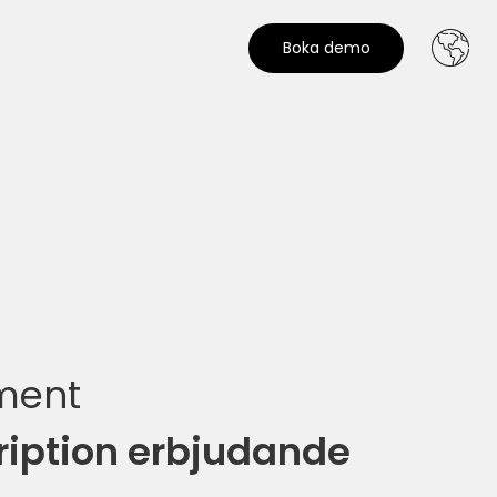
Boka demo
ument
cription erbjudande