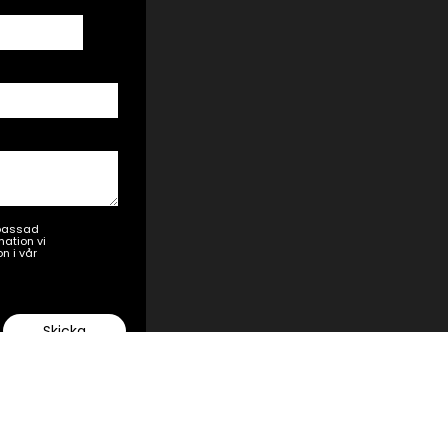
npassad
ation vi
n i vår