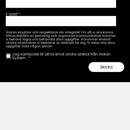
E-post
*
Viskan skyddar och respekterar din integritet. För att vi ska kunna
tillhandahålla en personlig och anpassad kommunikation kommer
vi behöva lagra och behandla dina uppgifter. Vi kommer endast
skicka information vi bedömer är relevant för dig. Vi delar inte dina
uppgifter med någon annan.
Jag samtycker till att ta emot andra utskick från Viskan
System.
*