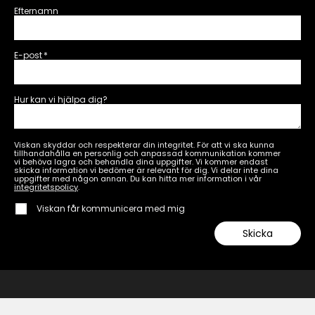
Efternamn
E-post
*
Hur kan vi hjälpa dig?
Viskan skyddar och respekterar din integritet. För att vi ska kunna
tillhandahålla en personlig och anpassad kommunikation kommer
vi behöva lagra och behandla dina uppgifter. Vi kommer endast
skicka information vi bedömer är relevant för dig. Vi delar inte dina
uppgifter med någon annan. Du kan hitta mer information i vår
integritetspolicy
.
Viskan får kommunicera med mig