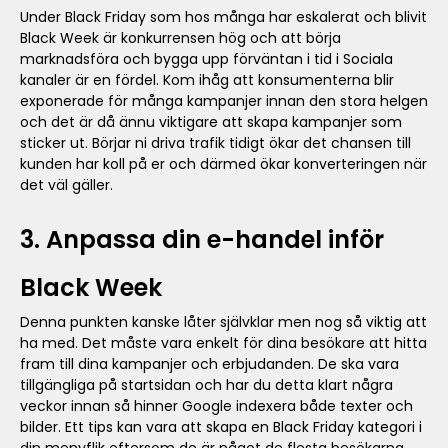
Under Black Friday som hos många har eskalerat och blivit
Black Week är konkurrensen hög och att börja
marknadsföra och bygga upp förväntan i tid i Sociala
kanaler är en fördel. Kom ihåg att konsumenterna blir
exponerade för många kampanjer innan den stora helgen
och det är då ännu viktigare att skapa kampanjer som
sticker ut. Börjar ni driva trafik tidigt ökar det chansen till
kunden har koll på er och därmed ökar konverteringen när
det väl gäller.
3. Anpassa din e-handel inför
Black Week
Denna punkten kanske låter självklar men nog så viktig att
ha med. Det måste vara enkelt för dina besökare att hitta
fram till dina kampanjer och erbjudanden. De ska vara
tillgängliga på startsidan och har du detta klart några
veckor innan så hinner Google indexera både texter och
bilder. Ett tips kan vara att skapa en Black Friday kategori i
din menyflik eftersom de är något de flesta besökarna