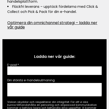
handelsplattform.
Fläckfri leverans – upptäck fördelarna med Click &
Collect och Pick & Pack för din e-handel.
Optimera din omnichannel strategi – ladda ner
vår guide
Ladda ner vår guide:
E-post
*
Din största e-handelsutmaning
Viskan skyddar och respekterar din integritet. För att vi ska
kunna tillhandahålla en personlig och anpassad kommunikation
kommer vi behöva lagra och behandla dina uppgifter. Vi kommer