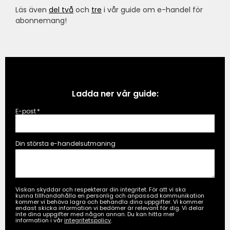
Läs även
del två
och
tre
i vår guide om e-handel för
abonnemang!
Ladda ner vår guide:
E-post
*
Din största e-handelsutmaning
Viskan skyddar och respekterar din integritet. För att vi ska
kunna tillhandahålla en personlig och anpassad kommunikation
kommer vi behöva lagra och behandla dina uppgifter. Vi kommer
endast skicka information vi bedömer är relevant för dig. Vi delar
inte dina uppgifter med någon annan. Du kan hitta mer
information i vår
integritetspolicy
.