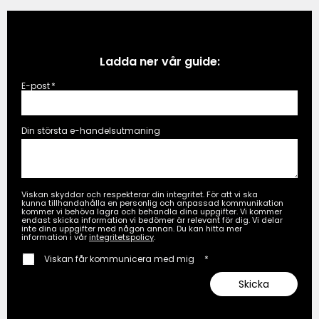
Ladda ner vår guide:
E-post
*
Din största e-handelsutmaning
Viskan skyddar och respekterar din integritet. För att vi ska
kunna tillhandahålla en personlig och anpassad kommunikation
kommer vi behöva lagra och behandla dina uppgifter. Vi kommer
endast skicka information vi bedömer är relevant för dig. Vi delar
inte dina uppgifter med någon annan. Du kan hitta mer
information i vår
integritetspolicy
.
Viskan får kommunicera med mig
*