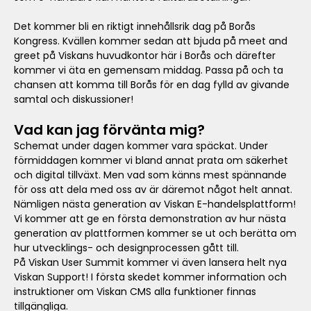
Det kommer bli en riktigt innehållsrik dag på Borås
Kongress. Kvällen kommer sedan att bjuda på meet and
greet på Viskans huvudkontor här i Borås och därefter
kommer vi äta en gemensam middag. Passa på och ta
chansen att komma till Borås för en dag fylld av givande
samtal och diskussioner!
Vad kan jag förvänta mig?
Schemat under dagen kommer vara späckat. Under
förmiddagen kommer vi bland annat prata om säkerhet
och digital tillväxt. Men vad som känns mest spännande
för oss att dela med oss av är däremot något helt annat.
Nämligen nästa generation av Viskan E-handelsplattform!
Vi kommer att ge en första demonstration av hur nästa
generation av plattformen kommer se ut och berätta om
hur utvecklings- och designprocessen gått till.
På Viskan User Summit kommer vi även lansera helt nya
Viskan Support! I första skedet kommer information och
instruktioner om Viskan CMS alla funktioner finnas
tillgängliga.