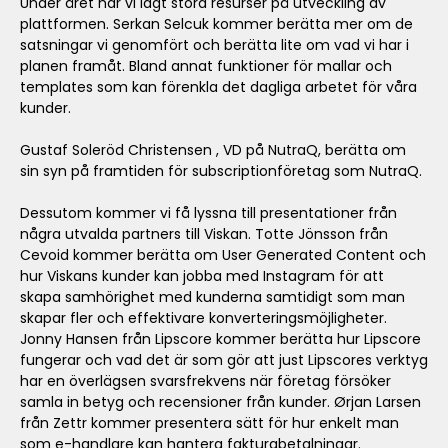
Under året har vi lagt stora resurser på utveckling av
plattformen. Serkan Selcuk kommer berätta mer om de
satsningar vi genomfört och berätta lite om vad vi har i
planen framåt. Bland annat funktioner för mallar och
templates som kan förenkla det dagliga arbetet för våra
kunder.
Gustaf Soleröd Christensen , VD på NutraQ, berätta om
sin syn på framtiden för subscriptionföretag som NutraQ.
Dessutom kommer vi få lyssna till presentationer från
några utvalda partners till Viskan. Totte Jönsson från
Cevoid kommer berätta om User Generated Content och
hur Viskans kunder kan jobba med Instagram för att
skapa samhörighet med kunderna samtidigt som man
skapar fler och effektivare konverteringsmöjligheter.
Jonny Hansen från Lipscore kommer berätta hur Lipscore
fungerar och vad det är som gör att just Lipscores verktyg
har en överlägsen svarsfrekvens när företag försöker
samla in betyg och recensioner från kunder. Ørjan Larsen
från Zettr kommer presentera sätt för hur enkelt man
som e-handlare kan hantera fakturabetalningar.