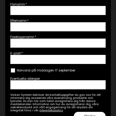
Förnamn
*
Efternamn
*
Företagsnamn
*
E-post
*
Närvarar på middagen 17 september
Eventuella allergier
Viskan System behöver de kontaktuppgifter du gav oss för att
informera dig avseende våra evenemang, produkter och
tjänster. Du kan när som helst avregistrera dig från dessa
meddelanden. Information om hur du avregistrerar dig, våra
sekretesskydd och vårt engagemang för att skydda din
integritet finns i vår
integritetspolicy
.