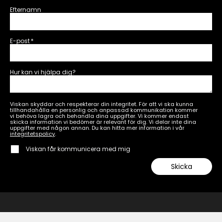
Efternamn
E-post
*
Hur kan vi hjälpa dig?
Viskan skyddar och respekterar din integritet. För att vi ska kunna
tillhandahålla en personlig och anpassad kommunikation kommer
vi behöva lagra och behandla dina uppgifter. Vi kommer endast
skicka information vi bedömer är relevant för dig. Vi delar inte dina
uppgifter med någon annan. Du kan hitta mer information i vår
integritetspolicy
.
Viskan får kommunicera med mig