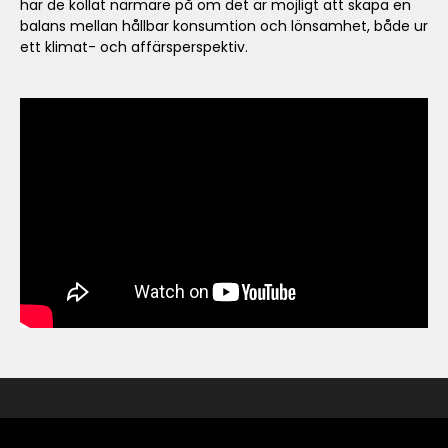
har de kollat närmare på om det är möjligt att skapa en
balans mellan hållbar konsumtion och lönsamhet, både ur
ett klimat- och affärsperspektiv.