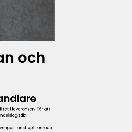
an och
handlare
tet i leveransen. För att
delslogistik”.
v Sveriges mest optimerade