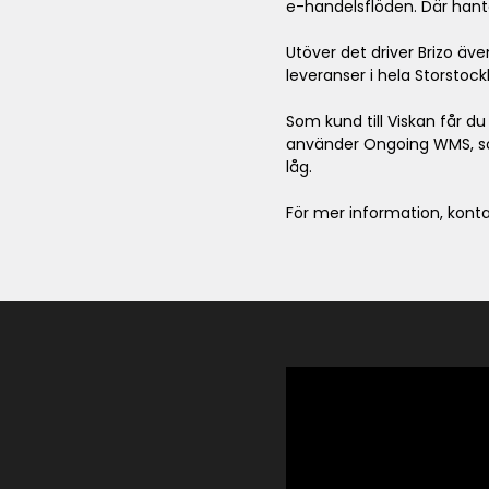
e-handelsflöden. Där hanter
Utöver det driver Brizo äve
leveranser i hela Storstoc
Som kund till Viskan får d
använder Ongoing WMS, som 
låg.
För mer information, kont