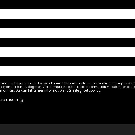
ar din integritet. För att vi ska kunna tillhandahålla en personlig och anpass
ehandla dina uppgifter. Vi kommer endast skicka information vi bedömer är rele
n annan. Du kan hitta mer information i vår
integritetspolicy
.
era med mig