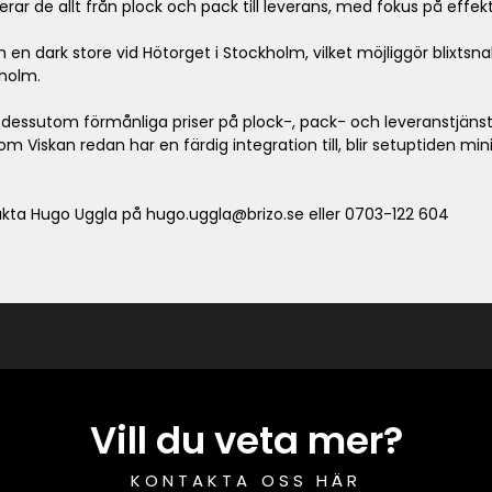
ar de allt från plock och pack till leverans, med fokus på effekt
n en dark store vid Hötorget i Stockholm, vilket möjliggör blixts
kholm.
u dessutom förmånliga priser på plock-, pack- och leveranstjänst
Viskan redan har en färdig integration till, blir setuptiden mi
akta Hugo Uggla på hugo.uggla@brizo.se eller 0703-122 604
Vill du veta mer?
KONTAKTA OSS HÄR