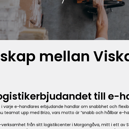
rskap mellan Visk
ogistikerbjudandet till e-
 i varje e-handlares erbjudande handlar om snabbhet och flexibili
 nu teamat upp med Brizo, vars motto är “snabb och hållbar e-han
-verksamhet från sitt logistikcenter i Morgongåva, mitt i ett a