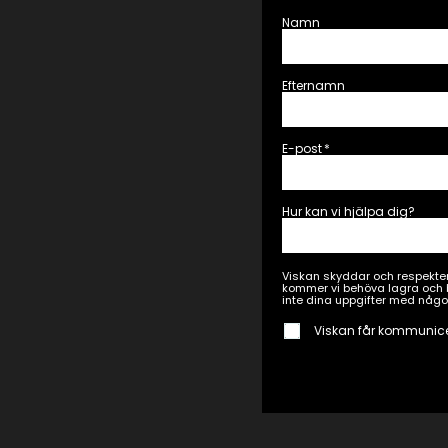
Namn
Efternamn
E-post
*
Hur kan vi hjälpa dig?
Viskan skyddar och respekter
kommer vi behöva lagra och b
inte dina uppgifter med någo
Viskan får kommunic