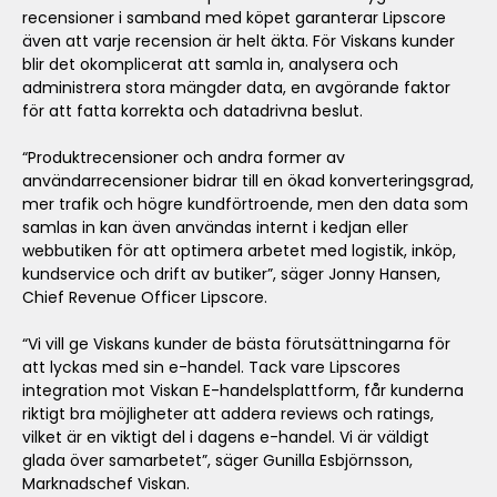
recensioner i samband med köpet garanterar Lipscore
även att varje recension är helt äkta. För Viskans kunder
blir det okomplicerat att samla in, analysera och
administrera stora mängder data, en avgörande faktor
för att fatta korrekta och datadrivna beslut.
“Produktrecensioner och andra former av
användarrecensioner bidrar till en ökad konverteringsgrad,
mer trafik och högre kundförtroende, men den data som
samlas in kan även användas internt i kedjan eller
webbutiken för att optimera arbetet med logistik, inköp,
kundservice och drift av butiker”, säger Jonny Hansen,
Chief Revenue Officer Lipscore.
“Vi vill ge Viskans kunder de bästa förutsättningarna för
att lyckas med sin e-handel. Tack vare Lipscores
integration mot Viskan E-handelsplattform, får kunderna
riktigt bra möjligheter att addera reviews och ratings,
vilket är en viktigt del i dagens e-handel. Vi är väldigt
glada över samarbetet”, säger Gunilla Esbjörnsson,
Marknadschef Viskan.