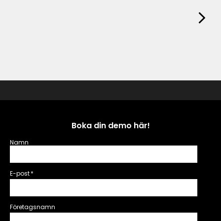
Boka din demo här!
Namn
E-post
*
Företagsnamn